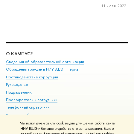
11 июля 2022
О КАМПУСЕ
ОБ
Сведения об образовательной организации
Дов
Обращения граждан в НИУ ВШЭ - Пермь
Ол
Противодействие коррупции
При
Руководство
При
Подразделения
Ин
Преподаватели и сотрудники
До
Телефонный справочник
Уни
Корпуса и общежития
Обр
ВШЭ для студентов с ограниченными возможностями
Мы используем файлы cookies для улучшения работы сайта
здоровья и инвалидностью
НИУ ВШЭ и большего удобства его использования. Более