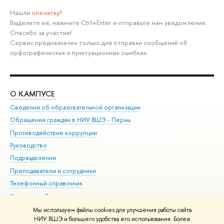
Нашли
опечатку
?
Выделите её, нажмите Ctrl+Enter и отправьте нам уведомление.
Спасибо за участие!
Сервис предназначен только для отправки сообщений об
орфографических и пунктуационных ошибках.
О КАМПУСЕ
ОБ
Сведения об образовательной организации
Дов
Обращения граждан в НИУ ВШЭ - Пермь
Ол
Противодействие коррупции
При
Руководство
При
Подразделения
Ин
Преподаватели и сотрудники
До
Телефонный справочник
Уни
Корпуса и общежития
Обр
ВШЭ для студентов с ограниченными возможностями
Мы используем файлы cookies для улучшения работы сайта
здоровья и инвалидностью
НИУ ВШЭ и большего удобства его использования. Более