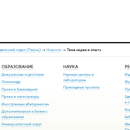
дический отдел (Пермь)
→
Новости
→
Тема «идеи и опыт»
ОБРАЗОВАНИЕ
НАУКА
Р
Довузовская подготовка
Научные центры и
Из
лаборатории
Олимпиады
Жу
Прикладные проекты
Прием в бакалавриат
Пу
Прием в магистратуру
Ед
и 
Иностранным абитуриентам
Ко
Дополнительное и бизнес-
образование
Би
Университетский округ
Ми
Пе