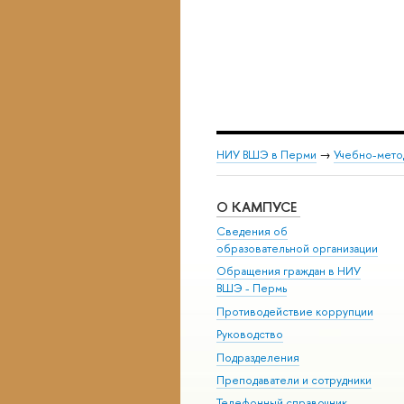
НИУ ВШЭ в Перми
→
Учебно-мето
О КАМПУСЕ
Сведения об
образовательной организации
Обращения граждан в НИУ
ВШЭ - Пермь
Противодействие коррупции
Руководство
Подразделения
Преподаватели и сотрудники
Телефонный справочник