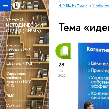
НИУ ВШЭ в Перми
Учебно-ме
УЧЕБНО-
Тема «иде
МЕТОДИЧЕСКИЙ
ОТДЕЛ (ПЕРМЬ)
Учебно-
методический
cовет
Шаблоны РПУД
28
окт
Справочник
2022
учебного
процесса НИУ
ВШЭ
ЛМС
Учебные