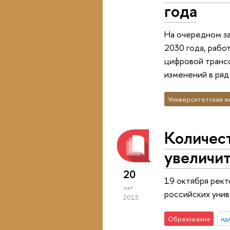
года
На очередном за
2030 года, рабо
цифровой трансф
изменений в ря
Университетская ж
Количест
увеличи
20
19 октября рект
окт
российских унив
2015
Образование
ид