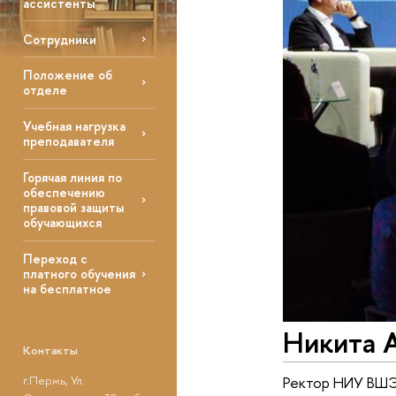
ассистенты
Сотрудники
Положение об
отделе
Учебная нагрузка
преподавателя
Горячая линия по
обеспечению
правовой защиты
обучающихся
Переход с
платного обучения
на бесплатное
Никита А
Контакты
Ректор НИУ ВШЭ
г.Пермь, Ул.