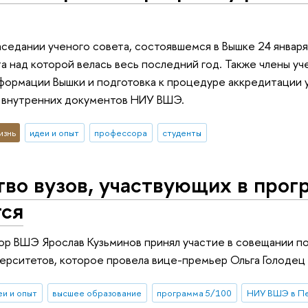
седании ученого совета, состоявшемся в Вышке 24 января
та над которой велась весь последний год. Также члены уч
ормации Вышки и подготовка к процедуре аккредитации у
д внутренних документов НИУ ВШЭ.
изнь
идеи и опыт
профессора
студенты
во вузов, участвующих в прог
тся
ор ВШЭ Ярослав Кузьминов принял участие в совещании 
ерситетов, которое провела вице-премьер Ольга Голодец
еи и опыт
высшее образование
программа 5/100
НИУ ВШЭ в П