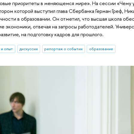
овые приоритеты в меняющемся мире». На сессии «Чему у
тором которой выступил глава Сбербанка Герман Греф, Ни
ности в образовании. Он отметил, что высшая школа обесп
ие экономики, отвечая на запросы работодателей. Универ
азвитие, на подготовку кадров для прошлого.
 и опыт
дискуссии
репортаж о событии
образование