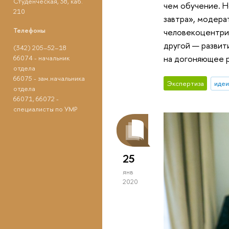
Студенческая, 38, каб.
чем обучение. Н
210
завтра», модера
Телефоны
человекоцентрич
другой — развит
(342) 205–52–18
на догоняющее р
66074 - начальник
отдела
66075 - зам.начальника
Экспертиза
идеи
отдела
66071, 66072 -
специалисты по УМР
25
янв
2020