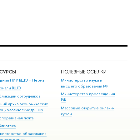
ЕСУРСЫ
ПОЛЕЗНЫЕ ССЫЛКИ
дания НИУ ВШЭ ­– Пермь
Министерство науки и
высшего образования РФ
рналы ВШЭ
Министерство просвещения
бликации сотрудников
РФ
иный архив экономических
Массовые открытые онлайн-
социологических данных
курсы
рпоративная почта
блиотека
нистерство образования
рмского края