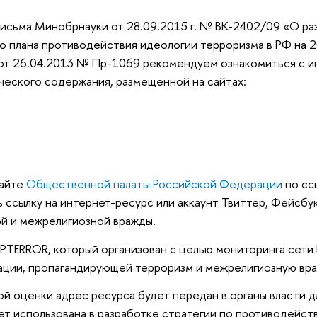
исьма Минобрнауки от 28.09.2015 г. № ВК-2402/09 «О р
о плана противодействия идеологии терроризма в РФ на 2
от 26.04.2013 № Пр-1069 рекомендуем ознакомиться с и
еского содержания, размещенной на сайтах:
сайте
Общественной палаты Российской Федерации
по сс
 ссылку на интернет-ресурс или аккаунт Твиттер, Фейсбук
й и межрелигиозной вражды.
TERROR, который организован с целью мониторинга сети И
ации, пропагандирующей терроризм и межрелигиозную вра
й оценки адрес ресурса будет передан в органы власти д
т использована в разработке стратегии по противодейс