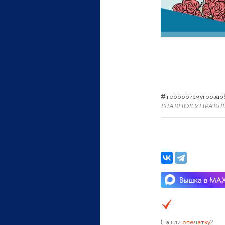
#терроризмугрозаоб
ГЛАВНОЕ УПРАВЛ
Нашли
опечатку
?