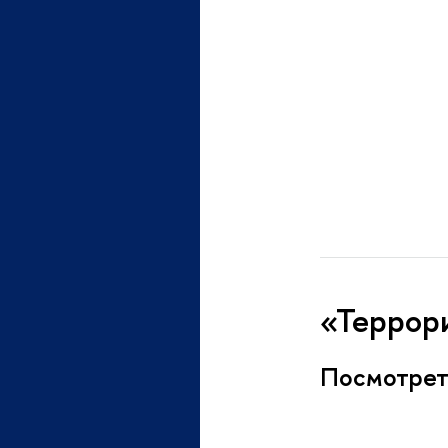
«Террори
Посмотре