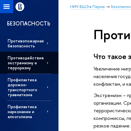
НИУ ВШЭ в Перми
Безопасно
БЕЗОПАСНОСТЬ
Проти
Противопожарная
безопасность
Что такое 
Противодействие
экстремизму и
терроризму
Увеличение мигр
населения госу
Профилактика
конфликтам, и к
дорожно-
транспортного
травматизма
Экстремизм – пр
организации. С
Профилактика
террористически
наркомании и
алкоголизма
компромиссы, пе
резкое падение 