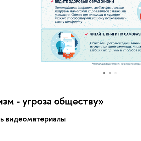
зм - угроза обществу»
ть
видеоматериалы