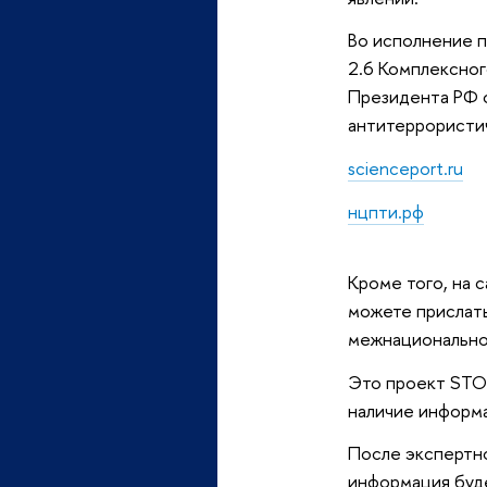
Во исполнение п
2.6 Комплексног
Президента РФ 
антитеррористич
scienceport.ru
нцпти.рф
Кроме того, на 
можете прислать
межнационально
Это проект STOP
наличие информ
После экспертно
информация буде