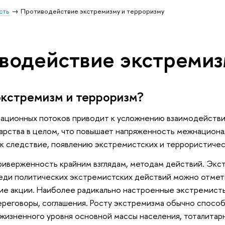
сть
Противодействие экстремизму и терроризму
водействие экстремиз
экстремизм и терроризм?
ационных потоков приводит к усложнению взаимодействия 
дарства в целом, что повышает напряженность межнацион
ак следствие, появлению экстремистских и террористичес
иверженность крайним взглядам, методам действий. Экст
реди политических экстремистских действий можно отмет
е акции. Наиболее радикально настроенные экстремисты
реговоры, соглашения. Росту экстремизма обычно спосо
жизненного уровня основной массы населения, тоталита