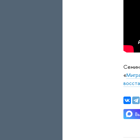
Семина
«
Мигра
восста