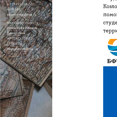
+7 (342) 205-52-
Козл
44*6044,
помо
sikornienko@hse.ru
студ
Менеджер проекта –
Исмакаева Илиана
терр
Дамировна
,
+7 (342) 205-52-
33*6083
idismakaeva@hse.ru