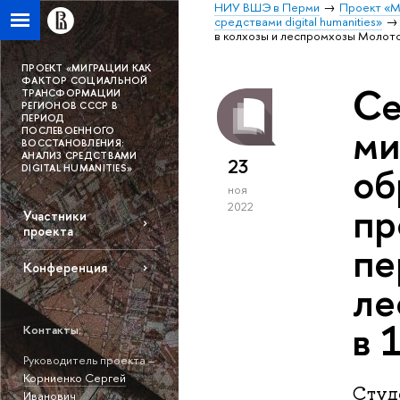
НИУ ВШЭ в Перми
Проект «М
средствами digital humanities»
в колхозы и леспромхозы Молотов
ПРОЕКТ «МИГРАЦИИ КАК
ФАКТОР СОЦИАЛЬНОЙ
Се
ТРАНСФОРМАЦИИ
РЕГИОНОВ СССР В
ПЕРИОД
ми
ПОСЛЕВОЕННОГО
ВОССТАНОВЛЕНИЯ:
АНАЛИЗ СРЕДСТВАМИ
23
об
DIGITAL HUMANITIES»
ноя
пр
2022
Участники
проекта
пе
Конференция
ле
в 
Контакты:
Руководитель проекта –
Корниенко Сергей
Студ
Иванович