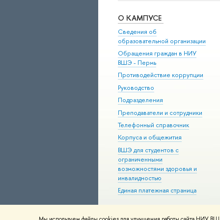
О КАМПУСЕ
Сведения об
образовательной организации
Обращения граждан в НИУ
ВШЭ - Пермь
Противодействие коррупции
Руководство
Подразделения
Преподаватели и сотрудники
Телефонный справочник
Корпуса и общежития
ВШЭ для студентов с
ограниченными
возможностями здоровья и
инвалидностью
Единая платежная страница
Мы используем файлы cookies для улучшения работы сайта НИУ ВШЭ
© НИУ ВШЭ 1993–2026
Условия и