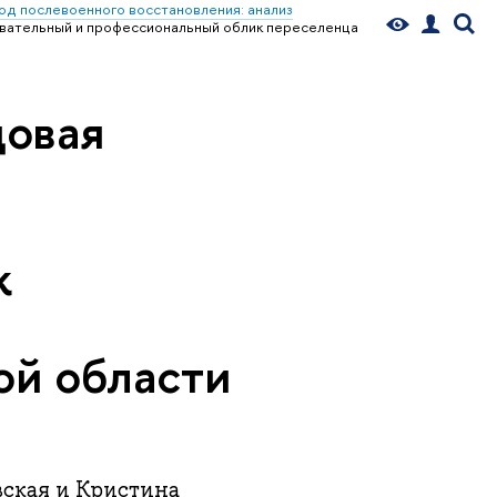
д послевоенного восстановления: анализ
овательный и профессиональный облик переселенца
довая
к
ой области
ская и Кристина