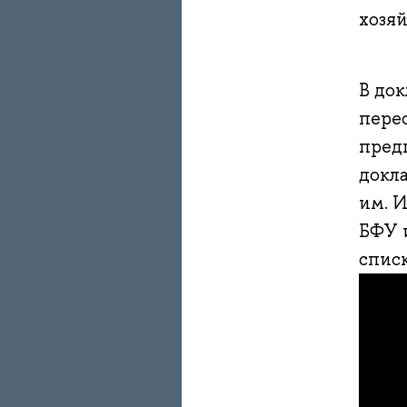
хозяй
В до
пере
пред
докл
им. 
БФУ 
списк