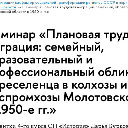
играции как фактор социальной трансформации регионов СССР в перио
Новости
Семинар «Плановая трудовая миграция: семейный, образ
ской области в 1950-е гг.»
минар «Плановая тру
грация: семейный,
разовательный и
офессиональный обли
реселенца в колхозы и
спромхозы Молотовск
1950-е гг.»
ентки 4-го курса ОП «История» Дарья Бурков