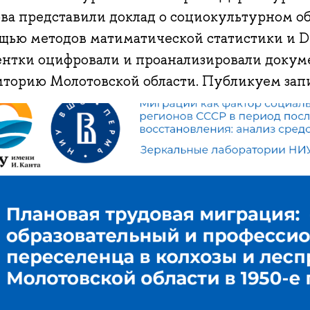
ова представили доклад о социокультурном о
щью методов матиматической статистики и Di
ентки оцифровали и проанализировали докум
иторию Молотовской области. Публикуем зап