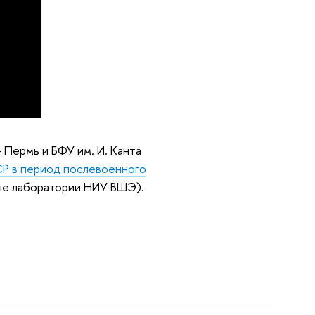
Пермь и БФУ им. И. Канта
СР в период послевоенного
ые лаборатории НИУ ВШЭ).