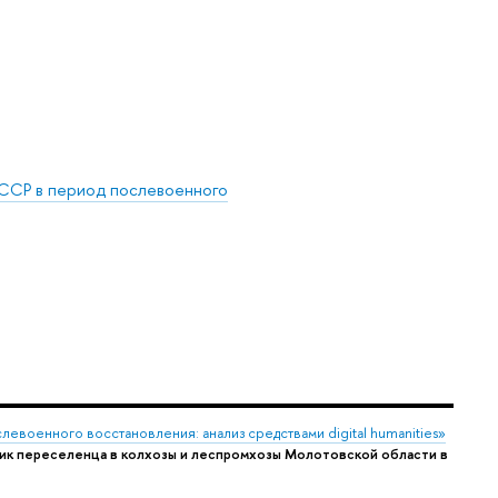
ССР в период послевоенного
военного восстановления: анализ средствами digital humanities»
лик переселенца в колхозы и леспромхозы Молотовской области в