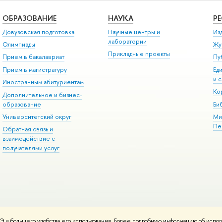
ОБРАЗОВАНИЕ
НАУКА
Р
Довузовская подготовка
Научные центры и
Из
лаборатории
Олимпиады
Жу
Прикладные проекты
Прием в бакалавриат
Пу
Прием в магистратуру
Ед
и 
Иностранным абитуриентам
Ко
Дополнительное и бизнес-
образование
Би
Университетский округ
Ми
Пе
Обратная связь и
взаимодействие с
получателями услуг
 и большего удобства его использования. Более подробную информацию об испол
спользования материалов
Адреса и контакты
Карта сайта