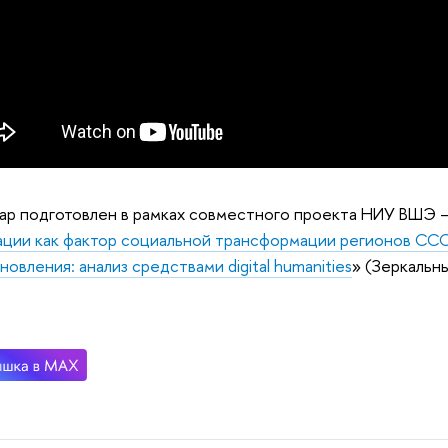
р подготовлен в рамках совместного проекта НИУ ВШЭ – 
ции как фактор социальной трансформации регионов СС
новления: анализ средствами digital humanities
» (Зеркальн