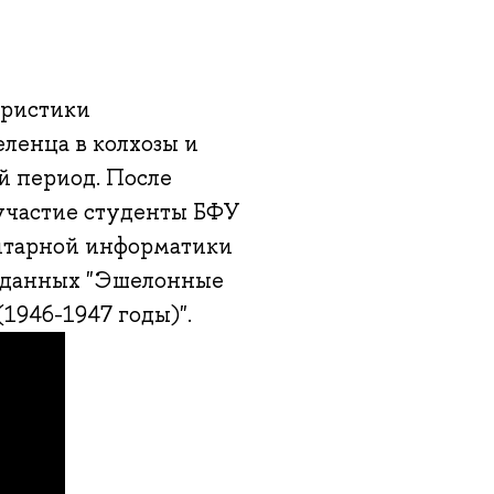
еристики
ленца в колхозы и
й период. После
 участие студенты БФУ
итарной информатики
ы данных "Эшелонные
1946-1947 годы)".