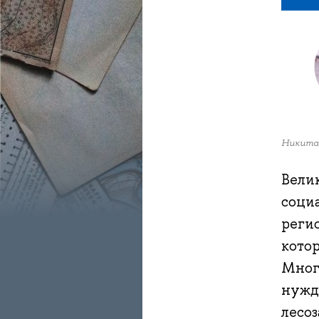
Никита
Вели
соци
регио
кото
Мног
нужд
лесоз