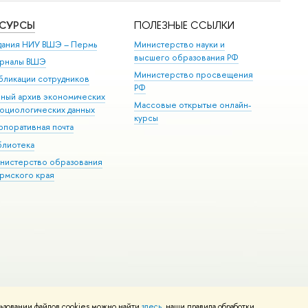
ЕСУРСЫ
ПОЛЕЗНЫЕ ССЫЛКИ
дания НИУ ВШЭ ­– Пермь
Министерство науки и
высшего образования РФ
рналы ВШЭ
Министерство просвещения
бликации сотрудников
РФ
иный архив экономических
Массовые открытые онлайн-
социологических данных
курсы
рпоративная почта
блиотека
нистерство образования
рмского края
ьзовании файлов cookies можно найти
здесь
, наши правила обработки