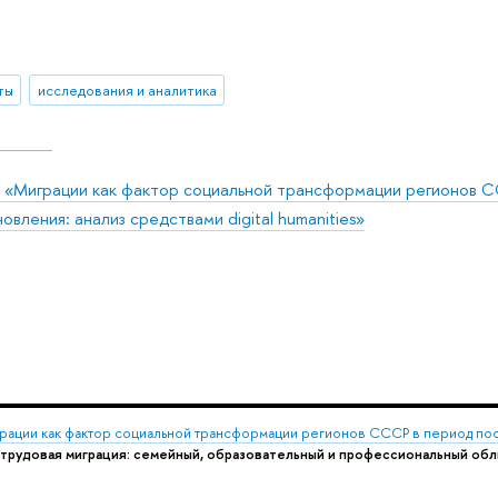
ты
исследования и аналитика
 «Миграции как фактор социальной трансформации регионов С
овления: анализ средствами digital humanities»
ации как фактор социальной трансформации регионов СССР в период после
трудовая миграция: семейный, образовательный и профессиональный об