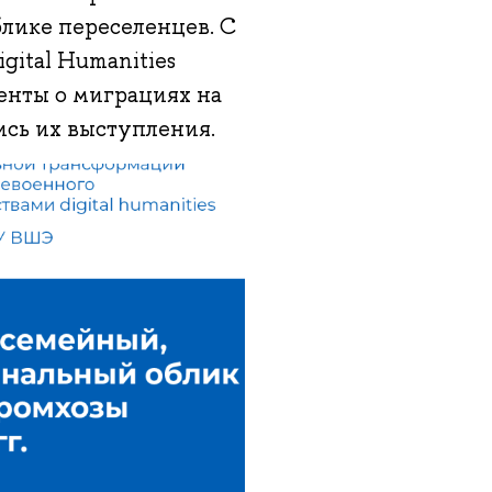
блике переселенцев. С
gital Humanities
енты о миграциях на
ись их выступления.