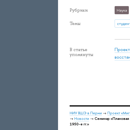
Рубрики
Наука
Темы
студен
Проект
В статье
упомянуты
восстан
НИУ ВШЭ в Перми
→
Проект «Мигр
→
Новости
→
Семинар «Плановая 
1950-е гг.»