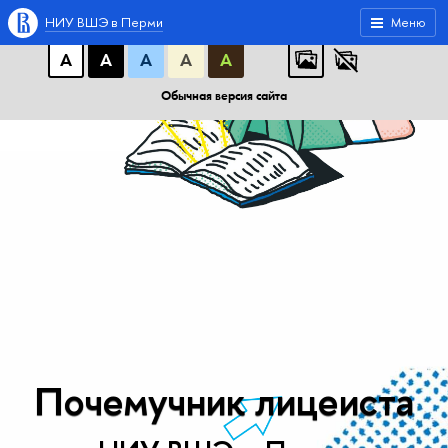
A
A
A
АБB
АБB
АБB
НИУ ВШЭ в Перми
Меню
А
А
А
А
А
Обычная версия сайта
Почемучник лицеиста