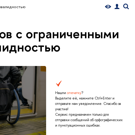
нвалидностью
в с ограниченными
лидностью
Нашли
опечатку
?
Выделите её, нажмите Ctrl+Enter и
отправьте нам уведомление. Спасибо за
участие!
Сервис предназначен только для
отправки сообщений об орфографических
и пунктуационных ошибках.