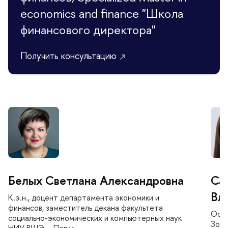
economics and finance "Школа
финансового директора"
Получить консультацию
Белых Светлана Александровна
Са
ла
К.э.н., доцент департамента экономики и
финансов, заместитель декана факультета
Осно
социально-экономических и компьютерных наук
Золо