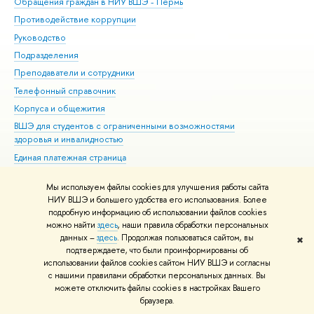
Обращения граждан в НИУ ВШЭ - Пермь
Ол
Противодействие коррупции
При
Руководство
При
Подразделения
Ин
Преподаватели и сотрудники
До
Телефонный справочник
Уни
Корпуса и общежития
Обр
ВШЭ для студентов с ограниченными возможностями
здоровья и инвалидностью
Единая платежная страница
Мы используем файлы cookies для улучшения работы сайта
Редактору
НИУ ВШЭ и большего удобства его использования. Более
© НИУ ВШЭ 1993–2026
Условия использования материалов
Адреса
подробную информацию об использовании файлов cookies
и контакты
Карта сайта
можно найти
здесь
, наши правила обработки персональных
Шрифты HSE Sans и HSE Slab разработаны в
Школе дизайна НИУ ВШЭ
данных –
здесь
. Продолжая пользоваться сайтом, вы
✖
подтверждаете, что были проинформированы об
использовании файлов cookies сайтом НИУ ВШЭ и согласны
с нашими правилами обработки персональных данных. Вы
можете отключить файлы cookies в настройках Вашего
браузера.