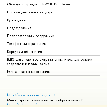
Обращения граждан в НИУ ВШЭ - Пермь
О
Противодействие коррупции
П
Руководство
П
Подразделения
И
Преподаватели и сотрудники
Д
Телефонный справочник
У
Корпуса и общежития
О
ВШЭ для студентов с ограниченными возможностями
здоровья и инвалидностью
Единая платежная страница
http://www.minobrnauki.gov.ru/
Министерство науки и высшего образования РФ
https://edu.gov.ru/