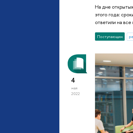
На дне открытых
этого года: сро
ответили на все
Поступающим
р
4
мая
2022