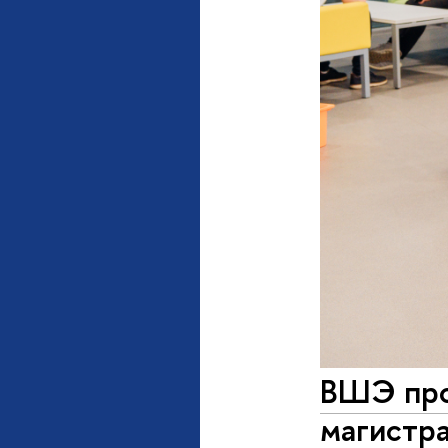
ВШЭ про
магистр