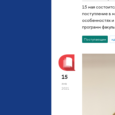
15 мая состоитс
поступление в м
особенностях и 
программ факуль
Поступающим
ид
15
янв
2021