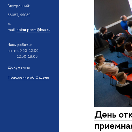
Внутренний:
66087, 66089
e-
mail:
abitur.perm@hse.ru
Часы работы:
пн.-пт. 9.30-12.00,
12.30-18.00
Документы
Положение об Отделе
День отк
приемная