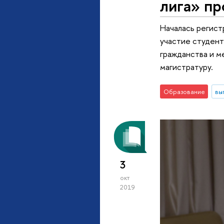
лига» пр
Началась регист
участие студент
гражданства и м
магистратуру.
Образование
вы
3
окт
2019