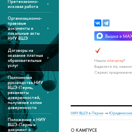
Претензионно-
исковая работа
Организационно-
правовые
документы и
локальные акты
НИУ ВШЭ
Договоры на
оказание платных
образовательных
Нашли
опечатку
?
услуг
Выделите её, нажмит
Сервис предназначе
Полномочия
руководства НИУ
ВШЭ-Пермь,
реквизиты
доверенностей,
получение копии
доверенности
НИУ ВШЭ в Перми
→
Юридический
Положение о НИУ
ВШЭ-Пермь и
документ о
О КАМПУСЕ