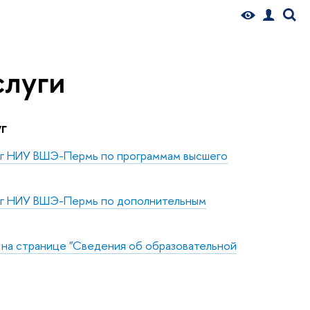
слуги
г
луг НИУ ВШЭ-Пермь
по программам высшего
луг НИУ ВШЭ-Пермь
по дополнительным
 на страни
це "Сведения об образовательной