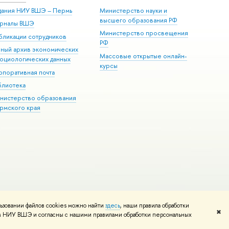
дания НИУ ВШЭ ­– Пермь
Министерство науки и
высшего образования РФ
рналы ВШЭ
Министерство просвещения
бликации сотрудников
РФ
иный архив экономических
Массовые открытые онлайн-
социологических данных
курсы
рпоративная почта
блиотека
нистерство образования
рмского края
ьзовании файлов cookies можно найти
здесь
, наши правила обработки
Редактору
✖
том НИУ ВШЭ и согласны с нашими правилами обработки персональных