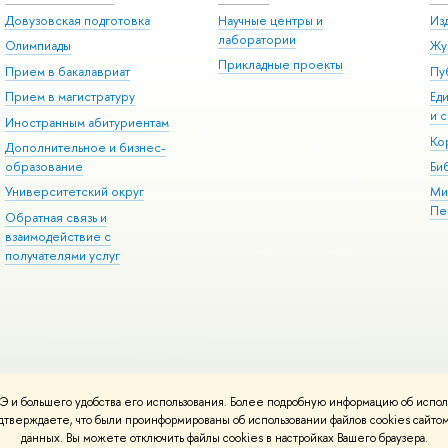
Довузовская подготовка
Научные центры и
Из
лаборатории
Олимпиады
Жу
Прикладные проекты
Прием в бакалавриат
Пу
Прием в магистратуру
Ед
и 
Иностранным абитуриентам
Ко
Дополнительное и бизнес-
образование
Би
Университетский округ
Ми
Пе
Обратная связь и
взаимодействие с
получателями услуг
 и большего удобства его использования. Более подробную информацию об испол
спользования материалов
Адреса и контакты
Карта сайта
подтверждаете, что были проинформированы об использовании файлов cookies сай
ботаны в
Школе дизайна НИУ ВШЭ
данных. Вы можете отключить файлы cookies в настройках Вашего браузера.