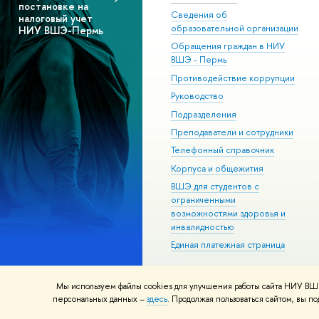
постановке на
Сведения об
налоговый учет
образовательной организации
НИУ ВШЭ-Пермь
Обращения граждан в НИУ
ВШЭ - Пермь
Противодействие коррупции
Руководство
Подразделения
Преподаватели и сотрудники
Телефонный справочник
Корпуса и общежития
ВШЭ для студентов с
ограниченными
возможностями здоровья и
инвалидностью
Единая платежная страница
Мы используем файлы cookies для улучшения работы сайта НИУ ВШЭ
© НИУ ВШЭ 1993–2026
Условия и
персональных данных –
здесь
. Продолжая пользоваться сайтом, вы 
Шрифты HSE Sans и HSE Slab разра