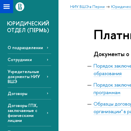
НИУ ВШЭ в Перми
Юридическ
ЮРИДИЧЕСКИЙ
Платн
ОТДЕЛ (ПЕРМЬ)
О подразделении
Документы о 
Сотрудники
Порядок заключ
Учредительные
образования
документы НИУ
ВШЭ
Порядок заключ
программам
Договоры
Образцы договор
Договоры ГПХ,
заключаемые с
организации" в 
физическими
лицами