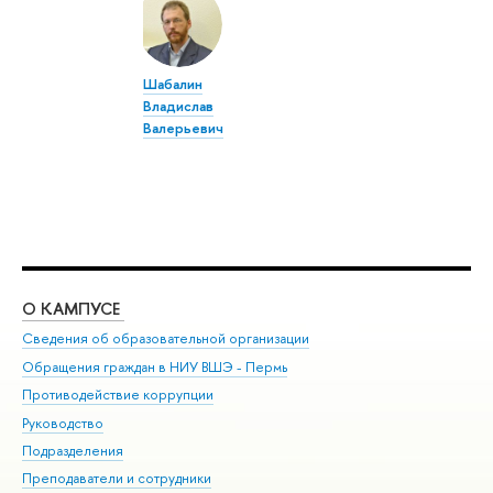
Шабалин
Владислав
Валерьевич
О КАМПУСЕ
ОБ
Сведения об образовательной организации
Дов
Обращения граждан в НИУ ВШЭ - Пермь
Ол
Противодействие коррупции
При
Руководство
При
Подразделения
Ин
Преподаватели и сотрудники
До