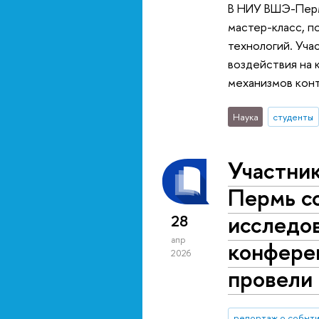
В НИУ ВШЭ-Пермь
мастер-класс, п
технологий. Уч
воздействия на
механизмов кон
Наука
студенты
Участни
Пермь с
исследов
28
апр
конферен
2026
провели 
репортаж о событ