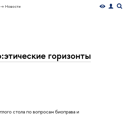
Новости
:этические горизонты
глого стола по вопросам биоправа и