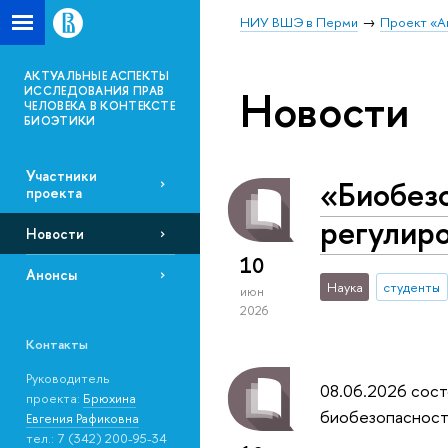
НИУ ВШЭ в Перми
Проект «А
АКТУАЛЬНЫЕ АСПЕКТЫ
Новости
ИССЛЕДОВАНИЯ ПРАВ
ЧЕЛОВЕКА В КОНТЕКСТЕ
БИОЭТИКИ
Участники
«Биобезо
проекта
регулиро
Новости
10
Анонсы
Наука
студенты
июн
2026
Контакты
Руководитель
08.06.2026 сост
проекта:
Брюхина
биобезопаснос
Евгения Рафиковна
тел.: 7 (342) 200-95-34