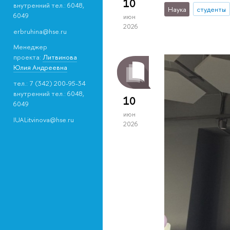
10
внутренний тел.: 6048,
Наука
студенты
6049
июн
2026
erbruhina@hse.ru
Менеджер
проекта:
Литвинова
Юлия Андреевна
тел.: 7 (342) 200-95-34
внутренний тел.: 6048,
10
6049
июн
IUALitvinova@hse.ru
2026