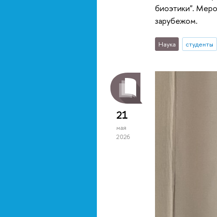
биоэтики". Меро
зарубежом.
Наука
студенты
21
мая
2026