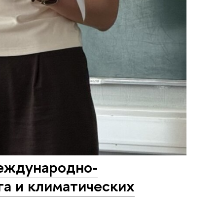
Международно-
га и климатических