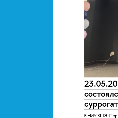
23.05.20
состоялс
суррогат
В НИУ ВШЭ-Пермь