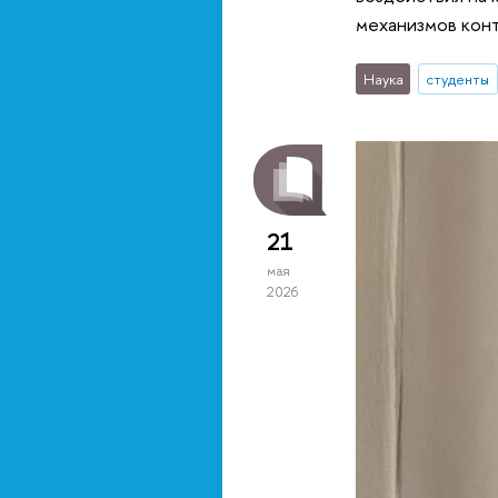
механизмов кон
Наука
студенты
21
мая
2026