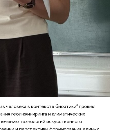
ав человека в контексте биоэтики" прошел
ания геоинжиниринга и климатических
печению технологий искусственного
овании и перспективы формирования единых