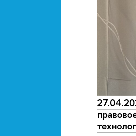
27.04.2
правово
техноло