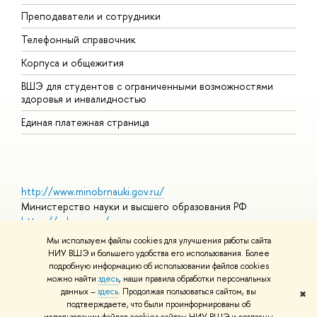
Преподаватели и сотрудники
Д
Телефонный справочник
У
Корпуса и общежития
О
ШЭ для студентов с ограниченными возможностями
здоровья и инвалидностью
Единая платежная страница
http://www.minobrnauki.gov.ru/
Министерство науки и высшего образования РФ
https://edu.gov.ru/
Министерство просвещения РФ
Мы используем файлы cookies для улучшения работы сайта
https://elearning.hse.ru/mooc
НИУ ВШЭ и большего удобства его использования. Более
Массовые открытые онлайн-курсы
подробную информацию об использовании файлов cookies
можно найти
здесь
, наши правила обработки персональных
данных –
здесь
. Продолжая пользоваться сайтом, вы
✖
подтверждаете, что были проинформированы о
© НИУ ВШЭ 1993–2026
Условия использования материало