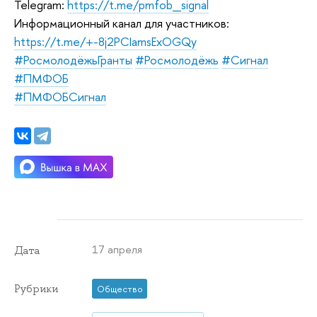
Telegram:
https://t.me/pmfob_signal
Информационный канал для участников:
https://t.me/+-8j2PCIamsExOGQy
#РосмолодёжьГранты
#Росмолодёжь
#Сигнал
#ПМФОБ
#ПМФОБСигнал
17 апреля
Дата
Рубрики
Общество