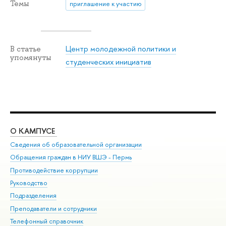
Темы
приглашение к участию
Центр молодежной политики и
В статье
упомянуты
студенческих инициатив
О КАМПУСЕ
ОБ
Сведения об образовательной организации
Дов
Обращения граждан в НИУ ВШЭ - Пермь
Ол
Противодействие коррупции
При
Руководство
При
Подразделения
Ин
Преподаватели и сотрудники
До
Телефонный справочник
Уни