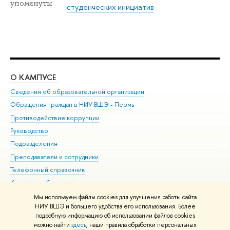
упомянуты
студенческих инициатив
О КАМПУСЕ
ОБ
Сведения об образовательной организации
Дов
Обращения граждан в НИУ ВШЭ - Пермь
Ол
Противодействие коррупции
При
Руководство
При
Подразделения
Ин
Преподаватели и сотрудники
До
Телефонный справочник
Уни
Корпуса и общежития
Обр
ВШЭ для студентов с ограниченными возможностями
Мы используем файлы cookies для улучшения работы сайта
здоровья и инвалидностью
НИУ ВШЭ и большего удобства его использования. Более
подробную информацию об использовании файлов cookies
Единая платежная страница
можно найти
здесь
, наши правила обработки персональных