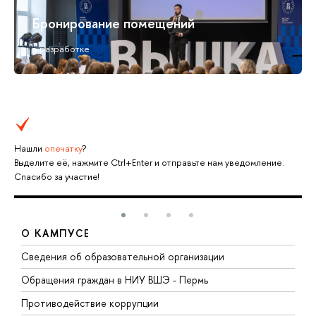
Бронирование помещений
в разработке
Нашли
опечатку
?
Выделите её, нажмите Ctrl+Enter и отправьте нам уведомление.
Спасибо за участие!
О КАМПУСЕ
Сведения об образовательной организации
Д
Обращения граждан в НИУ ВШЭ - Пермь
О
Противодействие коррупции
П