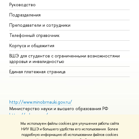
Руководство
П
Подразделения
И
Преподаватели и сотрудники
Д
Телефонный справочник
У
Корпуса и общежития
О
ВШЭ для студентов с ограниченными возможностями
здоровья и инвалидностью
Единая платежная страница
http://www.minobrnauki.gov.ru/
Министерство науки и высшего образования РФ
https://edu.gov.ru/
Министерство просвещения РФ
Мы используем файлы cookies для улучшения работы сайта
https://elearning.hse.ru/mooc
НИУ ВШЭ и большего удобства его использования. Более
Массовые открытые онлайн-курсы
подробную информацию об использовании файлов cookies