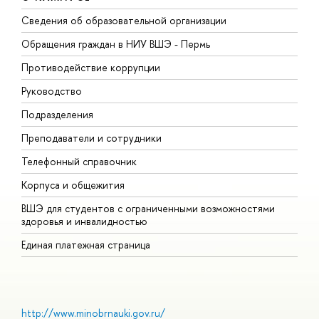
Сведения об образовательной организации
Д
Обращения граждан в НИУ ВШЭ - Пермь
О
Противодействие коррупции
П
Руководство
П
Подразделения
И
Преподаватели и сотрудники
Д
Телефонный справочник
У
Корпуса и общежития
О
ВШЭ для студентов с ограниченными возможностями
здоровья и инвалидностью
Единая платежная страница
http://www.minobrnauki.gov.ru/