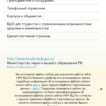
Преподаватели и сотрудники
Д
Телефонный справочник
У
Корпуса и общежития
О
ВШЭ для студентов с ограниченными возможностями
здоровья и инвалидностью
Единая платежная страница
http://www.minobrnauki.gov.ru/
Министерство науки и высшего образования РФ
https://edu.gov.ru/
Министерство просвещения РФ
Мы используем файлы cookies для улучшения работы сайта
https://elearning.hse.ru/mooc
НИУ ВШЭ и большего удобства его использования. Более
Массовые открытые онлайн-курсы
подробную информацию об использовании файлов cookies
можно найти
здесь
, наши правила обработки персональных
данных –
здесь
. Продолжая пользоваться сайтом, вы
✖
подтверждаете, что были проинформированы об
© НИУ ВШЭ 1993–2026
Условия использования материалов
использовании файлов cookies сайтом НИУ ВШЭ и согласны
Адреса и контакты
Карта сайта
с нашими правилами обработки персональных данных. Вы
Шрифты HSE Sans и HSE Slab разработаны в
Школе дизайна НИУ
можете отключить файлы cookies в настройках Вашего
ВШЭ