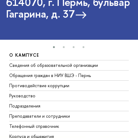
614070, г. Пермь, бульвар
Гагарина, д. 37
О КАМПУСЕ
Сведения об образовательной организации
Д
Обращения граждан в НИУ ВШЭ - Пермь
О
Противодействие коррупции
П
Руководство
П
Подразделения
И
Преподаватели и сотрудники
Д
Телефонный справочник
У
Корпуса и общежития
О