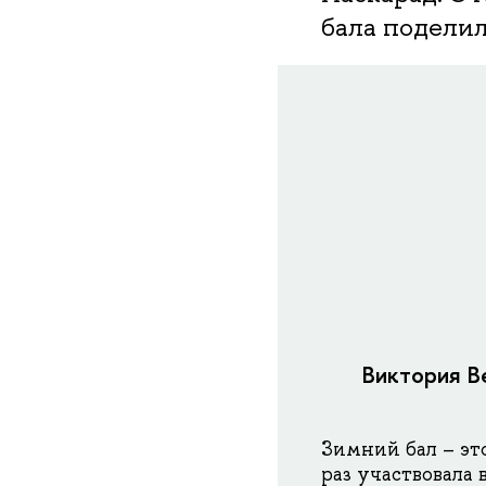
бала подели
Виктория В
Зимний бал – эт
раз участвовала 