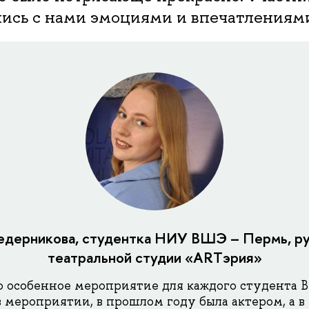
лись с нами эмоциями и впечатлениям
едерникова, студентка НИУ ВШЭ – Пермь, р
театральной студии «ARTэрия»
о особенное мероприятие для каждого студента В
в мероприятии, в прошлом году была актером, а в