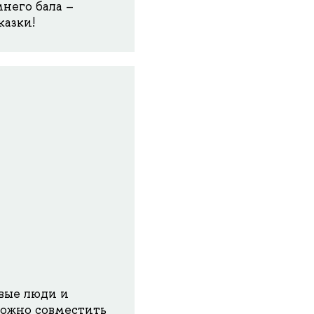
него бала –
казки!
вые люди и
ложно совместить