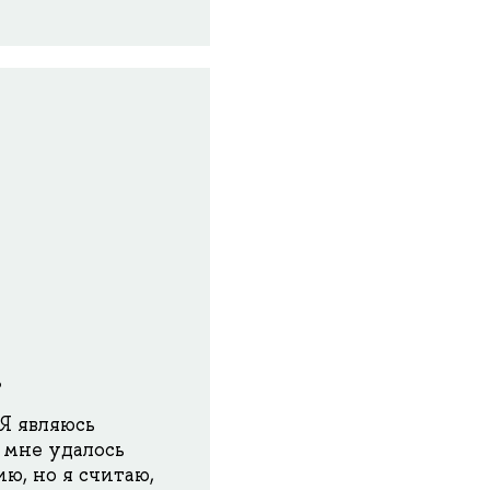
ь
Я являюсь
з мне удалось
ю, но я считаю,