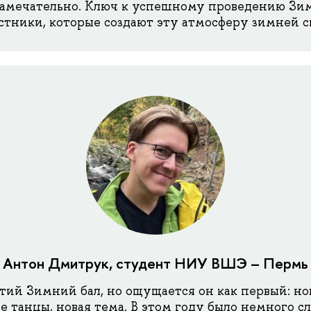
замечательно. Ключ к успешному проведению Зим
стники, которые создают эту атмосферу зимней с
Антон Дмитрук, студент НИУ ВШЭ – Пермь
тий Зимний бал, но ощущается он как первый: но
е танцы, новая тема. В этом году было немного с