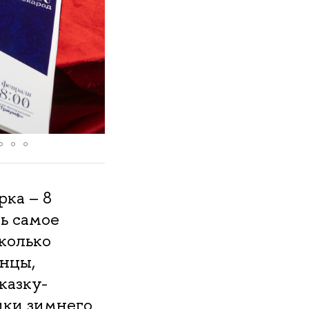
рка – 8
ь самое
колько
нцы,
казку-
ики зимнего