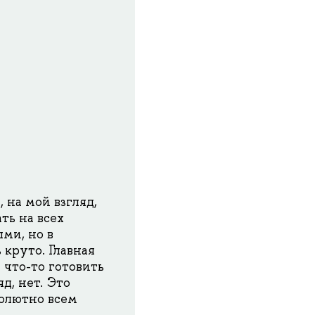
 на мой взгляд,
ть на всех
ми, но в
 круто. Главная
 что-то готовить
д, нет. Это
солютно всем