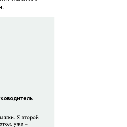
и.
уководитель
ышки. Я второй
 этом уже –