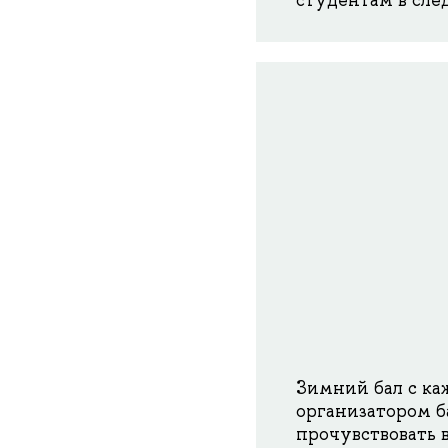
студентам в сле
Зимний бал с ка
организатором ба
прочувствовать 