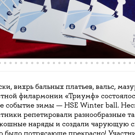
и, вихрь бальных платьев, вальс, мазу
астной филармонии «Триумф» состоялос
 событие зимы — HSE Winter ball. Нес
стники репетировали разнообразные та
скошные наряды и создали чарующую с
о было потрясающе прекрасно! Участн