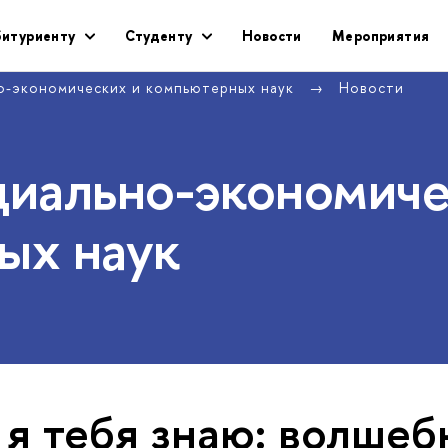
битуриенту
Студенту
Новости
Мероприятия
о-экономических и компьютерных наук
Новости
циально-экономич
ых наук
 я тебя знаю: волше