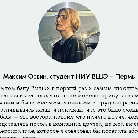
Максим Освин, студент НИУ ВШЭ – Пермь
имнем балу Вышки в первый раз и самым сложным,
ваться из-за того, что ты не можешь присутствова
я они и были местами сложными и трудозатратны
оглядываясь назад, я понимаю, что это было очень
ала — это восторг, потому что ничего круче, чем
дставлять потом в компании друзей, на мой взгля
мероприятие, которое я советовал бы посетить аб