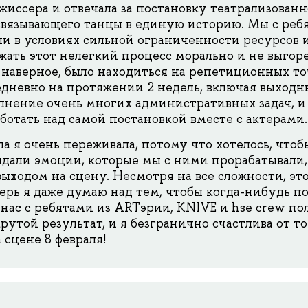
ссера и отвечала за постановку театрализованн
связывающего танцы в единую историю. Мы с реб
и в условиях сильной ограниченности ресурсов 
жать этот нелегкий процесс морально и не выгоре
наверное, было находиться на репетиционных то
дневно на протяжении 2 недель, включая выходны
олнение очень многих административных задач, 
ботать над самой постановкой вместе с актерами.
ла я очень переживала, потому что хотелось, что
выдали эмоции, которые мы с ними прорабатывали,
выходом на сцену. Несмотря на все сложности, эт
ерь я даже думаю над тем, чтобы когда-нибудь по
 нас с ребятами из ARTэрии, KNIVE и hse crew по
утой результат, и я безгранично счастлива от то
а сцене 8 февраля!