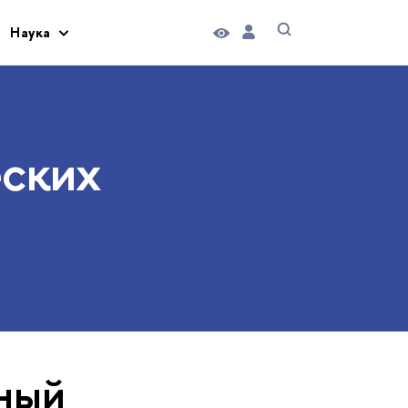
Наука
еских
бный