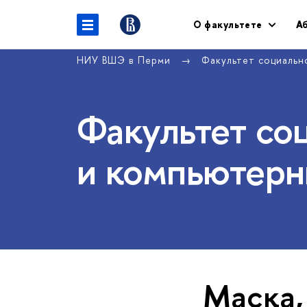
О факультете
А
НИУ ВШЭ в Перми
Факультет социальн
Факультет со
и компьютерн
Маска,