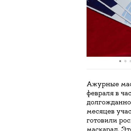
Ажурные маск
февраля в ч
долгожданное
месяцев уча
готовили ро
маскарад. Эт