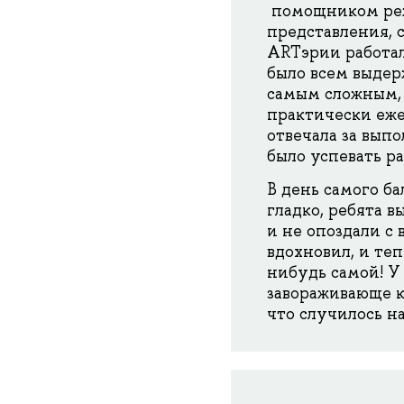
помощником режи
представления, 
ARTэрии работал
было всем выдер
самым сложным, 
практически еже
отвечала за вып
было успевать ра
В день самого ба
гладко, ребята 
и не опоздали с 
вдохновил, и теп
нибудь самой! У
завораживающе кр
что случилось н