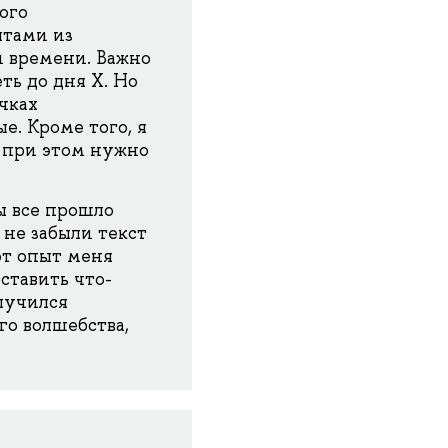
ого
ятами из
и времени. Важно
ть до дня Х. Но
чках
е. Кроме того, я
и при этом нужно
бы все прошло
 не забыли текст
от опыт меня
ставить что-
лучился
го волшебства,