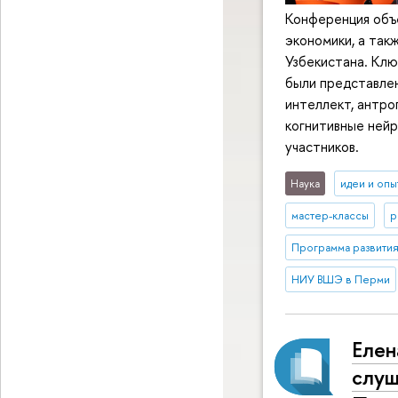
Конференция объ
экономики, а так
Узбекистана. Кл
были представлен
интеллект, антро
когнитивные нейр
участников.
Наука
идеи и опы
мастер-классы
р
Программа развития
НИУ ВШЭ в Перми
Елен
слуш