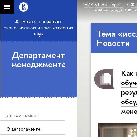
НИУ ВШЭ в Перми
Фа
Тема «исследования 
Факультет социально-
экономических и компьютерных
Тема «исс
наук
Новости
Департамент
менеджмента
Как 
обуч
резу
обсу
мен
ДЕПАРТАМЕНТ
О департаменте