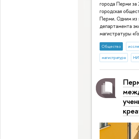
города Перми за 
городская общес
Перми. Одним из
департамента эко
магистратуры «Го
Общество
иссле
магистратура
НИ
Перм
межд
учен
креа