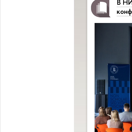
В НИ
конф