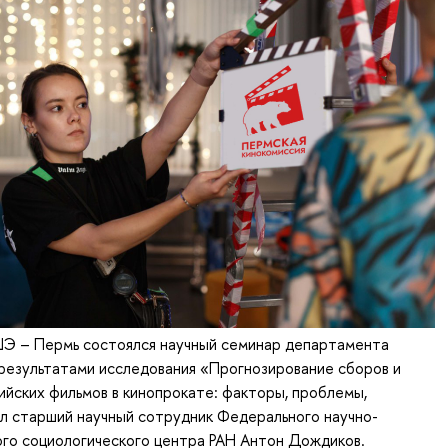
ШЭ – Пермь состоялся научный семинар департамента
результатами исследования «Прогнозирование сборов и
йских фильмов в кинопрокате: факторы, проблемы,
л старший научный сотрудник Федерального научно-
го социологического центра РАН Антон Дождиков.