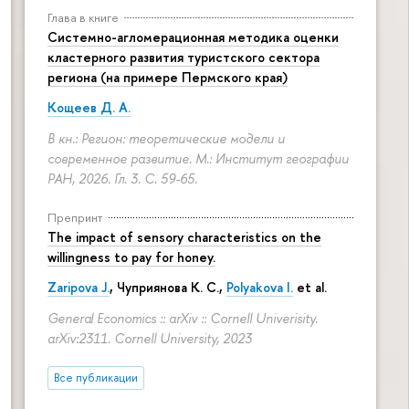
Глава в книге
Системно-агломерационная методика оценки
кластерного развития туристского сектора
региона (на примере Пермского края)
Кощеев Д. А.
В кн.: Регион: теоретические модели и
современное развитие. М.: Институт географии
РАН, 2026. Гл. 3.
С. 59-65.
Препринт
The impact of sensory characteristics on the
willingness to pay for honey.
Zaripova J.
,
Чуприянова К. С.
,
Polyakova I.
et al.
General Economics :: arXiv :: Cornell Univerisity.
arXiv:2311. Cornell University, 2023
Все публикации