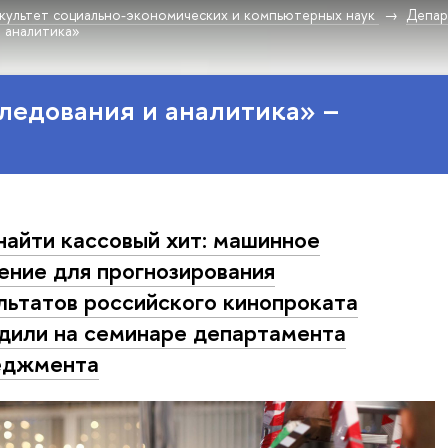
культет социально-экономических и компьютерных наук
Депар
и аналитика»
ледования и аналитика» –
найти кассовый хит: машинное
ение для прогнозирования
льтатов российского кинопроката
дили на семинаре департамента
еджмента