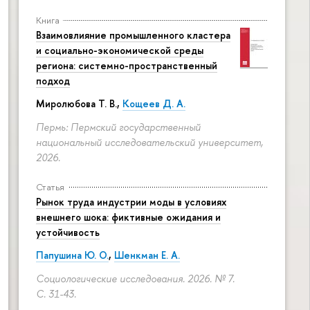
Книга
Взаимовлияние промышленного кластера
и социально-экономической среды
региона: системно-пространственный
подход
Миролюбова Т. В.,
Кощеев Д. А.
Пермь: Пермский государственный
национальный исследовательский университет,
2026.
Статья
Рынок труда индустрии моды в условиях
внешнего шока: фиктивные ожидания и
устойчивость
Папушина Ю. О.
,
Шенкман Е. А.
Социологические исследования. 2026. № 7.
С. 31-43.