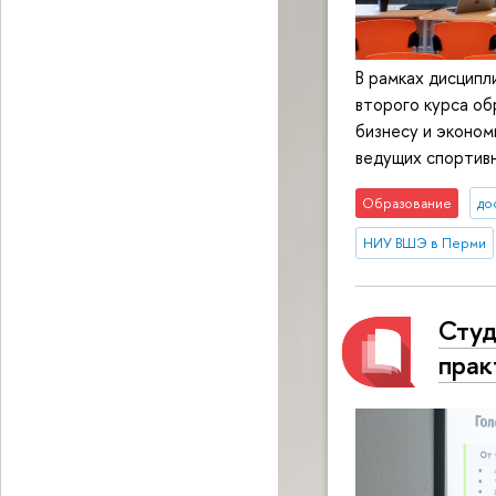
В рамках дисцип
второго курса о
бизнесу и эконом
ведущих спортивн
Образование
до
НИУ ВШЭ в Перми
Студ
прак