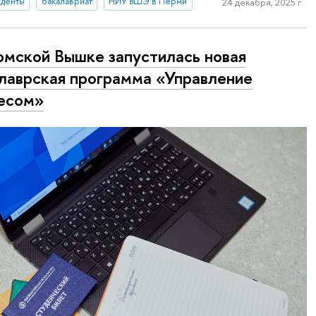
уденты
бакалавриат
НИУ ВШЭ в Перми
24 декабря, 2025 г.
рмской Вышке запустилась новая
лаврская программа «Управление
есом»