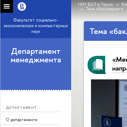
НИУ ВШЭ в Перми
Фа
Тема «бакалавриат»
Факультет социально-
экономических и компьютерных
Тема «бак
наук
Департамент
менеджмента
«Мен
напр
ДЕПАРТАМЕНТ
О департаменте