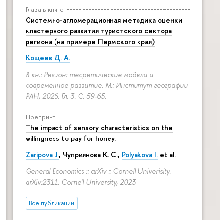
Глава в книге
Системно-агломерационная методика оценки
кластерного развития туристского сектора
региона (на примере Пермского края)
Кощеев Д. А.
В кн.: Регион: теоретические модели и
современное развитие. М.: Институт географии
РАН, 2026. Гл. 3.
С. 59-65.
Препринт
The impact of sensory characteristics on the
willingness to pay for honey.
Zaripova J.
,
Чуприянова К. С.
,
Polyakova I.
et al.
General Economics :: arXiv :: Cornell Univerisity.
arXiv:2311. Cornell University, 2023
Все публикации