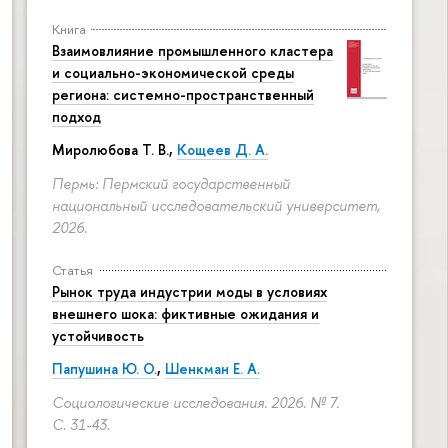
Книга
Взаимовлияние промышленного кластера
и социально-экономической среды
региона: системно-пространственный
подход
Миролюбова Т. В.,
Кощеев Д. А.
Пермь: Пермский государственный
национальный исследовательский университет,
2026.
Статья
Рынок труда индустрии моды в условиях
внешнего шока: фиктивные ожидания и
устойчивость
Папушина Ю. О.
,
Шенкман Е. А.
Социологические исследования. 2026. № 7.
С. 31-43.