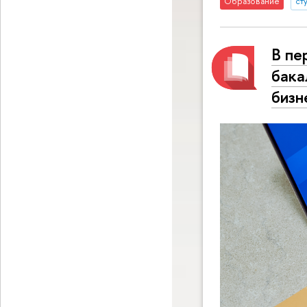
Образование
ст
В пе
бака
бизн