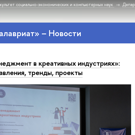
культет социально-экономических и компьютерных наук
Депар
алавриат» – Новости
еджмент в креативных индустриях»:
авления, тренды, проекты