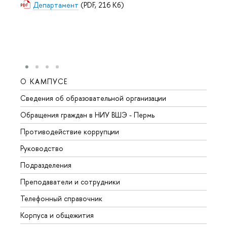
Департамент
(PDF, 216 Кб)
О КАМПУСЕ
ОБР
Сведения об образовательной организации
Довуз
Обращения граждан в НИУ ВШЭ - Пермь
Олим
Противодействие коррупции
Прием
Руководство
Прием
Подразделения
Иност
Преподаватели и сотрудники
Допол
Телефонный справочник
Униве
Корпуса и общежития
Обрат