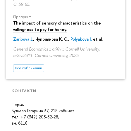
С. 59-65.
Препринт
The impact of sensory characteristics on the
willingness to pay for honey.
Zaripova J.
,
Чуприянова К. С.
,
Polyakova I.
et al.
General Economics :: arXiv :: Cornell Univerisity.
arXiv:2311. Cornell University, 2023
Все публикации
КОНТАКТЫ
Пермь
Бульвар Гагарина 37, 218 кабинет
тел. +7 (342) 205-52-28,
вн. 6118