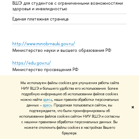
ВШЭ для студентов с ограниченными возможностями
здоровья и инвалидностью
Единая платежная страница
http://www.minobrnauki.gov.ru/
Министерство науки и высшего образования РФ
https://edu.gov.ru/
Министерство просвещения РФ
https://elearning.hse.ru/mooc
Мы используем файлы cookies для улучшения работы сайта
Массовые открытые онлайн-курсы
НИУ ВШЭ и большего удобства его использования. Более
подробную информацию об использовании файлов cookies
можно найти
здесь
, наши правила обработки персональных
данных –
здесь
. Продолжая пользоваться сайтом, вы
✖
подтверждаете, что были проинформированы об
© НИУ ВШЭ 1993–2026
Условия использования материалов
использовании файлов cookies сайтом НИУ ВШЭ и согласны
Адреса и контакты
Карта сайта
с нашими правилами обработки персональных данных. Вы
можете отключить файлы cookies в настройках Вашего
Редактору
браузера.