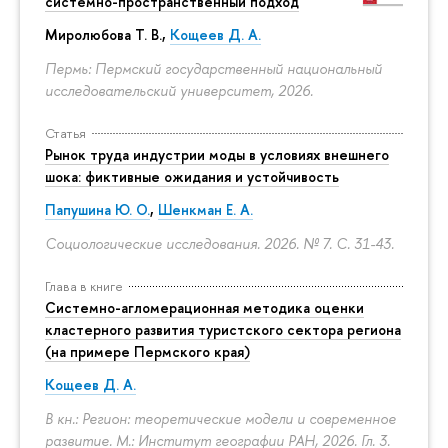
системно-пространственный подход
Миролюбова Т. В.,
Кощеев Д. А.
Пермь: Пермский государственный национальный
исследовательский университет, 2026.
Статья
Рынок труда индустрии моды в условиях внешнего
шока: фиктивные ожидания и устойчивость
Папушина Ю. О.
,
Шенкман Е. А.
Социологические исследования. 2026. № 7.
С. 31-43.
Глава в книге
Системно-агломерационная методика оценки
кластерного развития туристского сектора региона
(на примере Пермского края)
Кощеев Д. А.
В кн.: Регион: теоретические модели и современное
развитие. М.: Институт географии РАН, 2026. Гл. 3.