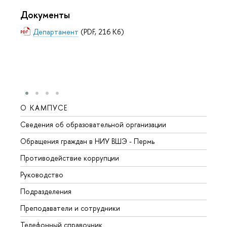
Документы
Департамент
(PDF, 216 Кб)
О КАМПУСЕ
ОБР
Сведения об образовательной организации
Довуз
Обращения граждан в НИУ ВШЭ - Пермь
Олим
Противодействие коррупции
Прием
Руководство
Прием
Подразделения
Иност
Преподаватели и сотрудники
Допол
Телефонный справочник
Униве