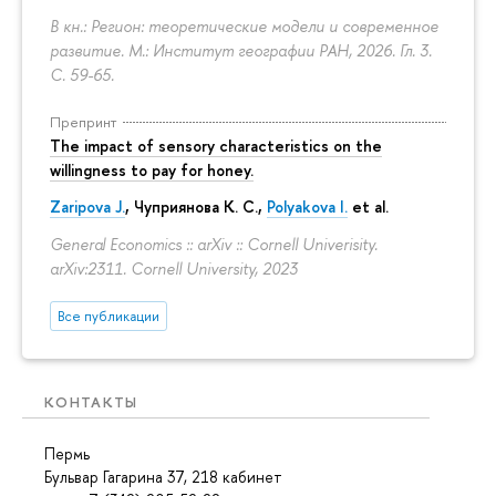
В кн.: Регион: теоретические модели и современное
развитие. М.: Институт географии РАН, 2026. Гл. 3.
С. 59-65.
Препринт
The impact of sensory characteristics on the
willingness to pay for honey.
Zaripova J.
,
Чуприянова К. С.
,
Polyakova I.
et al.
General Economics :: arXiv :: Cornell Univerisity.
arXiv:2311. Cornell University, 2023
Все публикации
КОНТАКТЫ
Пермь
Бульвар Гагарина 37, 218 кабинет