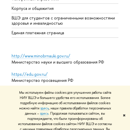
Корпуса и общежития
Обрат
ВШЭ для студентов с ограниченными возможностями
здоровья и инвалидностью
Единая платежная страница
http://www.minobrnauki.gov.ru/
Министерство науки и высшего образования РФ
https://edu.gov.ru/
Министерство просвещения РФ
https://elearning.hse.ru/mooc
Мы используем файлы cookies для улучшения работы сайта
НИУ ВШЭ и большего удобства его использования. Более
Массовые открытые онлайн-курсы
подробную информацию об использовании файлов cookies
можно найти
здесь
, наши правила обработки персональных
данных –
здесь
. Продолжая пользоваться сайтом, вы
✖
подтверждаете, что были проинформированы об
© НИУ ВШЭ 1993–2026
Условия использования материалов
использовании файлов cookies сайтом НИУ ВШЭ и согласны
Адреса и контакты
Карта сайта
с нашими правилами обработки персональных данных. Вы