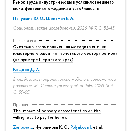
Рынок труда индустрии моды в условиях внешнего
шока: фиктивные ожидания и устойчивость
Папушина Ю. О.
,
Шенкман Е. А.
Социологические исследования. 2026. № 7.
С. 31-43.
Глава в книге
Системно-агломерационная методика оценки
кластерного развития туристского сектора региона
(на примере Пермского края)
Кощеев Д. А.
В кн.: Регион: теоретические модели и современное
развитие. М.: Институт географии РАН, 2026. Гл. 3.
С. 59-65.
Препринт
The impact of sensory characteristics on the
willingness to pay for honey.
Zaripova J.
,
Чуприянова К. С.
,
Polyakova I.
et al.