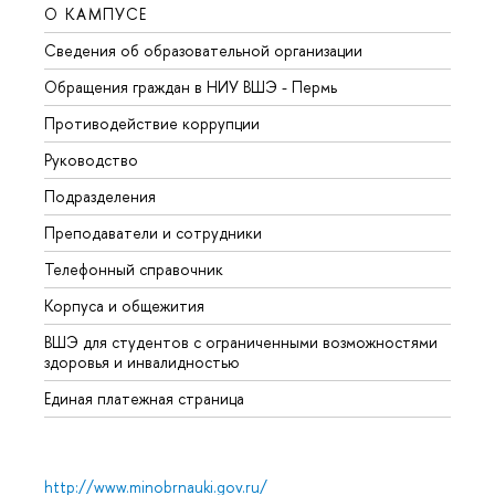
О КАМПУСЕ
ОБР
Сведения об образовательной организации
Довуз
Обращения граждан в НИУ ВШЭ - Пермь
Олим
Противодействие коррупции
Прием
Руководство
Прием
Подразделения
Иност
Преподаватели и сотрудники
Допол
Телефонный справочник
Униве
Корпуса и общежития
Обрат
ВШЭ для студентов с ограниченными возможностями
здоровья и инвалидностью
Единая платежная страница
http://www.minobrnauki.gov.ru/