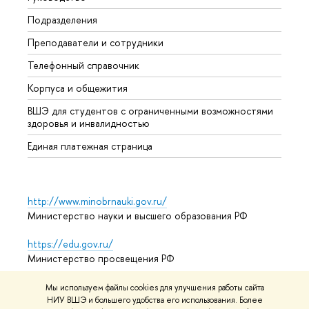
Подразделения
Иност
Преподаватели и сотрудники
Допол
Телефонный справочник
Униве
Корпуса и общежития
Обрат
ВШЭ для студентов с ограниченными возможностями
здоровья и инвалидностью
Единая платежная страница
http://www.minobrnauki.gov.ru/
Министерство науки и высшего образования РФ
https://edu.gov.ru/
Министерство просвещения РФ
https://elearning.hse.ru/mooc
Мы используем файлы cookies для улучшения работы сайта
НИУ ВШЭ и большего удобства его использования. Более
Массовые открытые онлайн-курсы