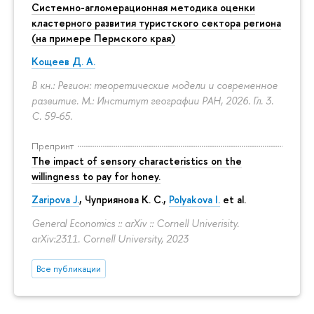
Системно-агломерационная методика оценки
кластерного развития туристского сектора региона
(на примере Пермского края)
Кощеев Д. А.
В кн.: Регион: теоретические модели и современное
развитие. М.: Институт географии РАН, 2026. Гл. 3.
С. 59-65.
Препринт
The impact of sensory characteristics on the
willingness to pay for honey.
Zaripova J.
,
Чуприянова К. С.
,
Polyakova I.
et al.
General Economics :: arXiv :: Cornell Univerisity.
arXiv:2311. Cornell University, 2023
Все публикации