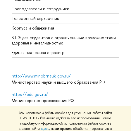
Преподаватели и сотрудники
Допол
Телефонный справочник
Униве
Корпуса и общежития
Обрат
ВШЭ для студентов с ограниченными возможностями
здоровья и инвалидностью
Единая платежная страница
http://www.minobrnauki.gov.ru/
Министерство науки и высшего образования РФ
https://edu.gov.ru/
Министерство просвещения РФ
https://elearning.hse.ru/mooc
Мы используем файлы cookies для улучшения работы сайта
НИУ ВШЭ и большего удобства его использования. Более
Массовые открытые онлайн-курсы
подробную информацию об использовании файлов cookies
можно найти
здесь
, наши правила обработки персональных