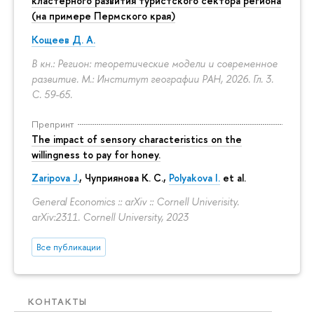
кластерного развития туристского сектора региона
(на примере Пермского края)
Кощеев Д. А.
В кн.: Регион: теоретические модели и современное
развитие. М.: Институт географии РАН, 2026. Гл. 3.
С. 59-65.
Препринт
The impact of sensory characteristics on the
willingness to pay for honey.
Zaripova J.
,
Чуприянова К. С.
,
Polyakova I.
et al.
General Economics :: arXiv :: Cornell Univerisity.
arXiv:2311. Cornell University, 2023
Все публикации
КОНТАКТЫ