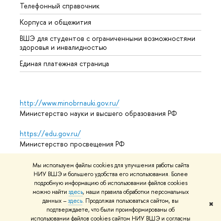
Телефонный справочник
Униве
Корпуса и общежития
Обрат
ВШЭ для студентов с ограниченными возможностями
здоровья и инвалидностью
Единая платежная страница
http://www.minobrnauki.gov.ru/
Министерство науки и высшего образования РФ
https://edu.gov.ru/
Министерство просвещения РФ
https://elearning.hse.ru/mooc
Мы используем файлы cookies для улучшения работы сайта
Массовые открытые онлайн-курсы
НИУ ВШЭ и большего удобства его использования. Более
подробную информацию об использовании файлов cookies
можно найти
здесь
, наши правила обработки персональных
данных –
здесь
. Продолжая пользоваться сайтом, вы
✖
подтверждаете, что были проинформированы об
© НИУ ВШЭ 1993–2026
Условия использования материалов
использовании файлов cookies сайтом НИУ ВШЭ и согласны
Адреса и контакты
Карта сайта