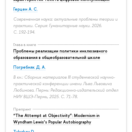
Герцен А. С.
Современная наука: актуальные проблемы теории и
практики. Серия: Гуманитарные науки. 2026.
С. 192-194.
Глава в книге
Проблемы реализации политики инклюзивного
образования в общеобразовательной школе
Погребняк Д. А.
В кн.: Сборник материалов III студенческой научно-
практической конференции имени Льва Львовича
Любимова. Пермь: Редакционно-издательский отдел
НИУ ВШЭ-Пермь, 2025.
С. 71-78.
Препринт
“The Attempt at Objectivity”: Modernism in
Wyndham Lewis’s Popular Autobiography
Tulyakov D.