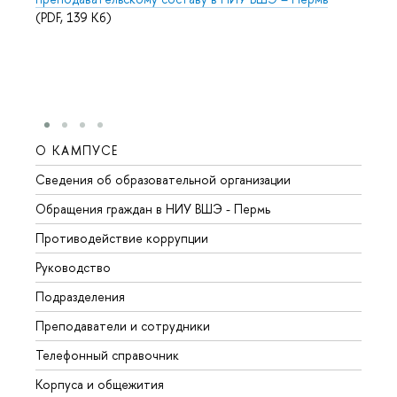
(PDF, 139 Кб)
О КАМПУСЕ
ОБР
Сведения об образовательной организации
Довуз
Обращения граждан в НИУ ВШЭ - Пермь
Олим
Противодействие коррупции
Прием
Руководство
Прием
Подразделения
Иност
Преподаватели и сотрудники
Допол
Телефонный справочник
Униве
Корпуса и общежития
Обрат