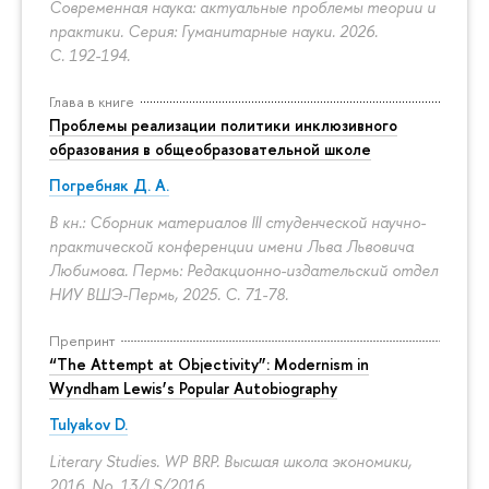
Современная наука: актуальные проблемы теории и
практики. Серия: Гуманитарные науки. 2026.
С. 192-194.
Глава в книге
Проблемы реализации политики инклюзивного
образования в общеобразовательной школе
Погребняк Д. А.
В кн.: Сборник материалов III студенческой научно-
практической конференции имени Льва Львовича
Любимова. Пермь: Редакционно-издательский отдел
НИУ ВШЭ-Пермь, 2025.
С. 71-78.
Препринт
“The Attempt at Objectivity”: Modernism in
Wyndham Lewis’s Popular Autobiography
Tulyakov D.
Literary Studies. WP BRP. Высшая школа экономики,
2016. No. 13/LS/2016.