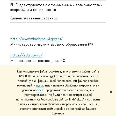
ВШЭ для студентов с ограниченными возможностями
здоровья и инвалидностью
Единая платежная страница
http://www.minobrnauki.gov.ru/
Министерство науки и высшего образования РФ
https://edu.gov.ru/
Министерство просвещения РФ
https://elearning.hse.ru/mooc
Мы используем файлы cookies для улучшения работы сайта
НИУ ВШЭ и большего удобства его использования. Более
Массовые открытые онлайн-курсы
подробную информацию об использовании файлов cookies
можно найти
здесь
, наши правила обработки персональных
данных –
здесь
. Продолжая пользоваться сайтом, вы
✖
подтверждаете, что были проинформированы об
© НИУ ВШЭ 1993–2026
Условия использования материалов
использовании файлов cookies сайтом НИУ ВШЭ и согласны
Адреса и контакты
Карта сайта
с нашими правилами обработки персональных данных. Вы
можете отключить файлы cookies в настройках Вашего
Редактору
браузера.