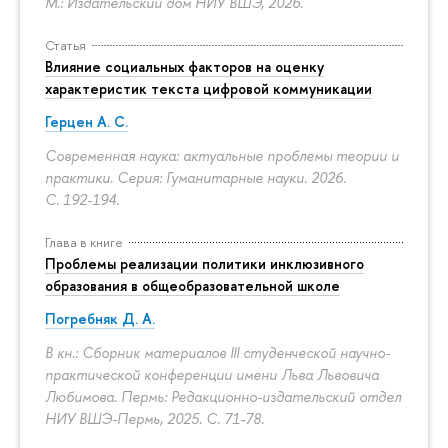
М.: Издательский дом НИУ ВШЭ, 2026.
Статья
Влияние социальных факторов на оценку
характеристик текста цифровой коммуникации
Герцен А. С.
Современная наука: актуальные проблемы теории и
практики. Серия: Гуманитарные науки. 2026.
С. 192-194.
Глава в книге
Проблемы реализации политики инклюзивного
образования в общеобразовательной школе
Погребняк Д. А.
В кн.: Сборник материалов III студенческой научно-
практической конференции имени Льва Львовича
Любимова. Пермь: Редакционно-издательский отдел
НИУ ВШЭ-Пермь, 2025.
С. 71-78.