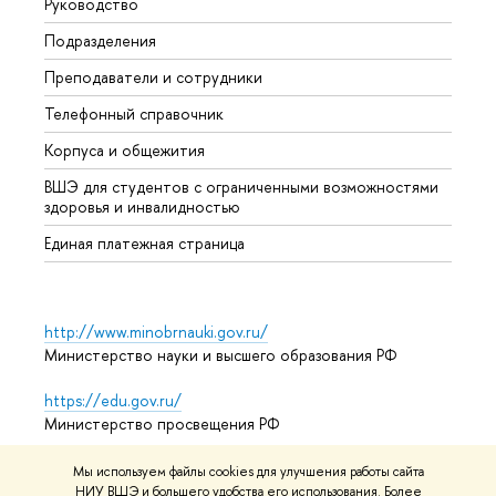
Руководство
Прием
Подразделения
Иност
Преподаватели и сотрудники
Допол
Телефонный справочник
Униве
Корпуса и общежития
Обрат
ВШЭ для студентов с ограниченными возможностями
здоровья и инвалидностью
Единая платежная страница
http://www.minobrnauki.gov.ru/
Министерство науки и высшего образования РФ
https://edu.gov.ru/
Министерство просвещения РФ
https://elearning.hse.ru/mooc
Мы используем файлы cookies для улучшения работы сайта
Массовые открытые онлайн-курсы
НИУ ВШЭ и большего удобства его использования. Более