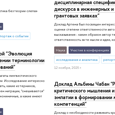
дисциплинарная специфик
дискурса в инженерных и
ктика без теории слепа»
грантовых заявках"
Доклад Артема был посвящен интерес
х
оценке степени ответственности авто
высказывания - каким образом автор 
портаж о событии
ответственность за те мысли и идеи, 
Наука
Участие в конференциях
ой "Эволюция
семии терминологии
исследования и аналитика
репорт
ваний"
12 ноября, 2025 г.
ьтаты лингвистического
ции. Исследование интересно
Доклад Альбины Чабан "
еть, какие из терминов,
критического мышления и
ем миграции, "смешиваются"
эмпатии в формировании
инонимичные, а какие имеют
компетенций"
х
Доклад о необходимости развивать к