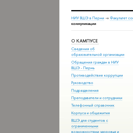
НИУ ВШЭ в Перми
→
Факультет с
коммуникации
О КАМПУСЕ
Сведения об
образовательной организации
Обращения граждан в НИУ
ВШЭ - Пермь
Противодействие коррупции
Руководство
Подразделения
Преподаватели и сотрудники
Телефонный справочник
Корпуса и общежития
ВШЭ для студентов с
ограниченными
возможностями здоровья и