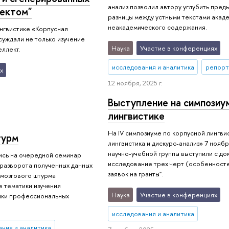
анализ позволил автору углубить пред
ектом"
разницы между устными текстами акад
неакадемического содержания.
ингвистике «Корпусная
суждали не только изучение
Наука
Участие в конференциях
еллект.
исследования и аналитика
репорт
х
12 ноября, 2025 г.
Выступление на симпозиу
лингвистике
На IV симпозиуме по корпусной лингви
турм
лингвистика и дискурс-анализ» 7 ноябр
научно-учебной группы выступили с д
ись на очередной семинар
исследование трех черт (особенност
 разворота полученных данных
заявок на гранты".
 мозгового штурма
 тематики изучения
Наука
Участие в конференциях
енки профессиональных
исследования и аналитика
ния и аналитика