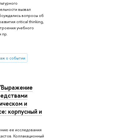
льтурного
тельности вызвал
обсуждались вопросы об
вития critical thinking,
строения учебного
 пр.
аж о событии
"Выражение
редствами
ическом и
е: корпусный и
ению ее исследования
кастов. Коллакационный