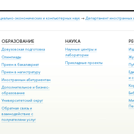
оциально-экономических и компьютерных наук
→
Департамент иностранных 
ОБРАЗОВАНИЕ
НАУКА
Р
Довузовская подготовка
Научные центры и
Из
лаборатории
Олимпиады
Жу
Прикладные проекты
Прием в бакалавриат
Пу
Прием в магистратуру
Ед
и 
Иностранным абитуриентам
Ко
Дополнительное и бизнес-
образование
Би
Университетский округ
Ми
Пе
Обратная связь и
взаимодействие с
получателями услуг