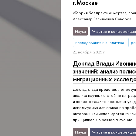
г.Москве
«Теория без практики мертва, пра
Александр Васильевич Суворов
Наука
Участие в конференция
исследования и аналитика
ре
21 ноября, 2025 г.
Доклад Влады Ивонин
значений: анализ поли
миграционных исследо
Доклад Влады представляет резул
анализа научных статей по мигра
и полезно тем, что позволяет увид
используемых для описание пробл
авторами или используются как с
принципиально разное значение.
Наука
Участие в конференция