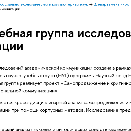
 социально-экономических и компьютерных наук
Департамент иност
ммуникации
ебная группа исследо
ации
следований академической коммуникации создана в рамках
ов научно-учебных групп (НУГ) программы Научный фонд
ная группа реализует проект «Самопродвижение и критичн
иональной коммуникации».
ляется кросс-дисциплинарный анализ самопродвижения и 
ации при помощи корпусных методов. Исследование пред
еский анализ языковых и риторических средств выражен