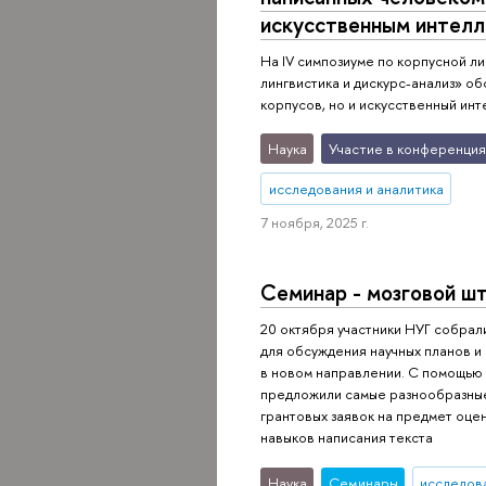
искусственным интелл
На IV симпозиуме по корпусной л
лингвистика и дискурс-анализ» об
корпусов, но и искусственный инт
Наука
Участие в конференция
исследования и аналитика
7 ноября, 2025 г.
Семинар - мозговой ш
20 октября участники НУГ собрал
для обсуждения научных планов и
в новом направлении. С помощью
предложили самые разнообразные
грантовых заявок на предмет оц
навыков написания текста
Наука
Семинары
исследова