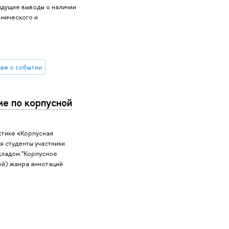
ыдущие выводы о наличии
емического и
аж о событии
ме по корпусной
стике «Корпусная
я студенты участники
окладом "Корпусное
ей) жанра аннотаций