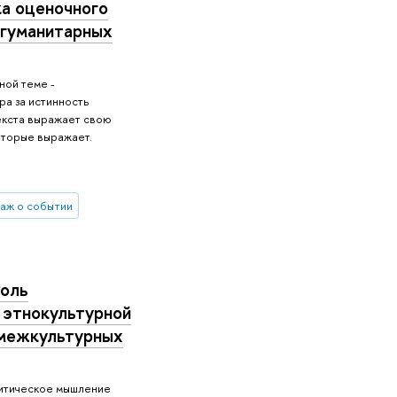
а оценочного
 гуманитарных
ной теме -
ра за истинность
текста выражает свою
которые выражает.
аж о событии
Роль
 этнокультурной
 межкультурных
ритическое мышление