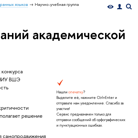
ранных языков
Научно-учебная группа
ваний академической
 конкурса
 НИУ ВШЭ
ость
Нашли
опечатку
?
Выделите её, нажмите Ctrl+Enter и
отправьте нам уведомление. Спасибо за
критичности
участие!
Сервис предназначен только для
полагает решение
отправки сообщений об орфографических
и пунктуационных ошибках.
ия самопродвижения