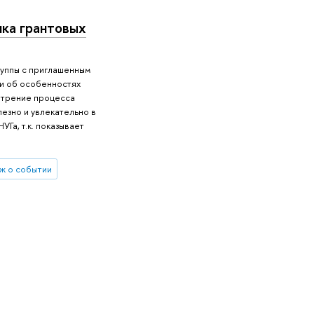
ка грантовых
руппы с приглашенным
 и об особенностях
отрение процесса
езно и увлекательно в
УГа, т.к. показывает
ж о событии