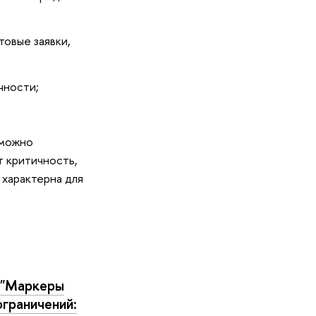
овые заявки,
чности;
 можно
 критичность,
 характерна для
 "Маркеры
ограничений: