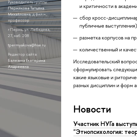
Руководитель группы:
и критичности в академ
Пермякова Татьяна
Михайловна
, д.фил.н.,
сбор кросс-дисциплинар
профессор
публичные выступления)
г.Пермь, ул. Лебедева,
27, каб. 208
разметка корпусов на п
tpermyakova@hse.ru
количественный и качес
Редактор сайта:
Балезина Екатерина
Исследовательский вопрос
Андреевна
сформулировать следующим
какие языковые и риториче
разных дисциплин и форм 
Новости
Участник НУГа выступ
"Этнопсихология: теор