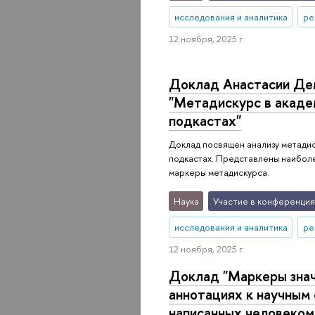
исследования и аналитика
ре
12 ноября, 2025 г.
Доклад Анастасии Де
"Метадискурс в акаде
подкастах"
Доклад посвящен анализу метадис
подкастах. Представлены наибол
маркеры метадискурса.
Наука
Участие в конференция
исследования и аналитика
ре
12 ноября, 2025 г.
Доклад "Маркеры знач
аннотациях к научным 
написанных человеком