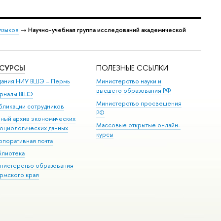
языков
→
Научно-учебная группа исследований академической
ЕСУРСЫ
ПОЛЕЗНЫЕ ССЫЛКИ
дания НИУ ВШЭ ­– Пермь
Министерство науки и
высшего образования РФ
рналы ВШЭ
Министерство просвещения
бликации сотрудников
РФ
иный архив экономических
Массовые открытые онлайн-
социологических данных
курсы
рпоративная почта
блиотека
нистерство образования
рмского края