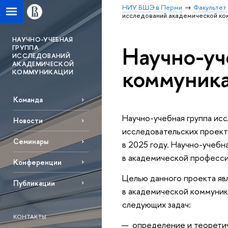
НИУ ВШЭ в Перми
Факультет
исследований академической ко
НАУЧНО-УЧЕБНАЯ
Научно-уч
ГРУППА
ИССЛЕДОВАНИЙ
АКАДЕМИЧЕСКОЙ
коммуник
КОММУНИКАЦИИ
Команда
Научно-учебная группа ис
Новости
исследовательских проект
Семинары
в 2025 году. Научно-учеб
в академической професс
Конференции
Целью данного проекта яв
Публикации
в академической коммуник
следующих задач:
КОНТАКТЫ
определение и теоретич