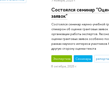
7 ноября, 2025 г.
Состоялся семинар "Оцен
заявок"
Состоялся семинар научно-учебной г
спикером об оценке грантовых заявок
организации работы экспертов. Рассм
оценки грантовых заявок особенно пол
рамках научного интереса участников Н
другую сторону оценки текста
Экспертиза
Семинары
репорта
8 октября, 2025 г.