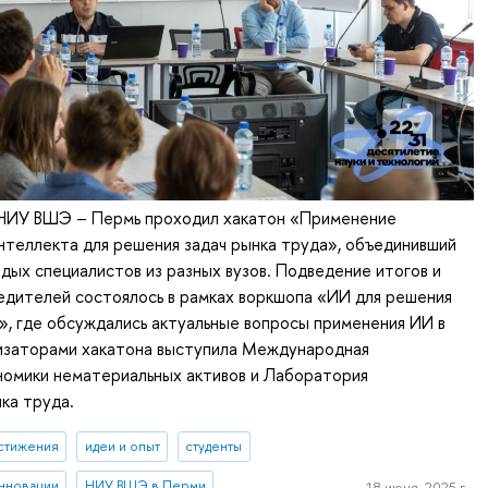
в НИУ ВШЭ – Пермь проходил хакатон «Применение
нтеллекта для решения задач рынка труда», объединивший
дых специалистов из разных вузов. Подведение итогов и
едителей состоялось в рамках воркшопа «ИИ для решения
», где обсуждались актуальные вопросы применения ИИ в
изаторами хакатона выступила Международная
номики нематериальных активов и Лаборатория
ка труда.
стижения
идеи и опыт
студенты
нновации
НИУ ВШЭ в Перми
18 июня, 2025 г.