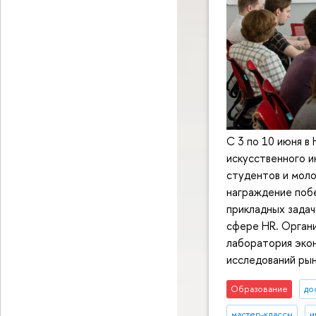
С 3 по 10 июня 
искусственного и
студентов и моло
награждение поб
прикладных задач
сфере HR. Орган
лаборатория эко
исследований рын
Образование
до
мастер-классы
и