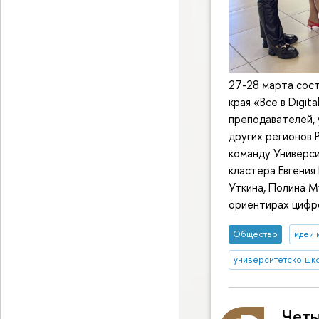
27-28 марта сос
края «Все в Digi
преподавателей, 
других регионов 
команду Универс
кластера Евгения
Уткина, Полина М
ориентирах цифро
Общество
идеи 
университетско-шк
Четы