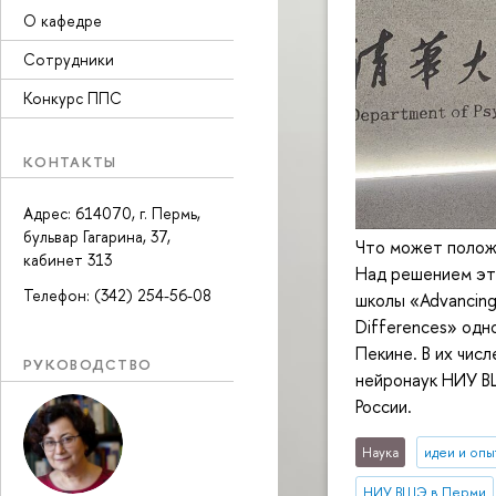
О кафедре
Сотрудники
Конкурс ППС
КОНТАКТЫ
Адрес: 614070, г. Пермь,
бульвар Гагарина, 37,
Что может положи
кабинет 313
Над решением эт
Телефон: (342) 254-56-08
школы «Advancing 
Differences» одн
Пекине. В их чис
РУКОВОДСТВО
нейронаук НИУ В
России.
Наука
идеи и опы
НИУ ВШЭ в Перми