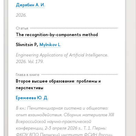
Дерябин А. И.
2026.
Статья
The recognition-by-components method
Slivnitsin P.,
Mylnikov L.
Engineering Applications of Artificial Intelligence.
2026. Vol. 179.
Глава в книге
Второе высшее образование: проблемы и
перспективы
Еремеева Ю. Д.
В кн.: Пенитенциарная система и общество:
опыт взаимодействия. Сборник материалов XIII
Всероссийской научно-практической
конференции, 2-3 апреля 2026 г.. Т. 1. Пермь:
ФКОУ ВПО Пермский институт ФСИН России,