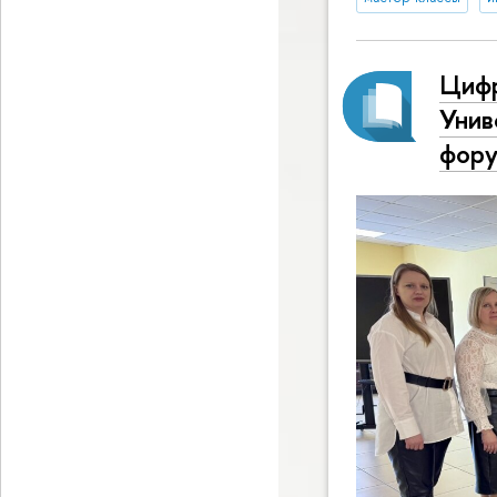
Цифр
Унив
фору