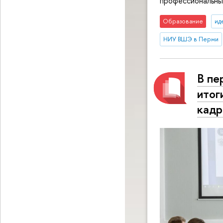
профессиональны
Образование
ид
НИУ ВШЭ в Перми
В пе
итог
кадр