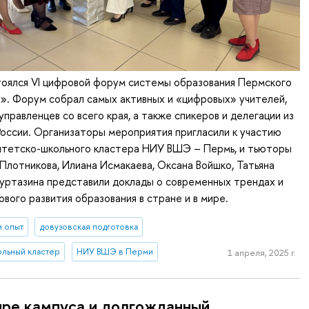
тоялся VI цифровой форум системы образования Пермского
tal». Форум собрал самых активных и «цифровых» учителей,
управленцев со всего края, а также спикеров и делегации из
России. Организаторы мероприятия пригласили к участию
итетско-школьного кластера НИУ ВШЭ – Пермь, и тьюторы
 Плотникова, Илиана Исмакаева, Оксана Войшко, Татьяна
уртазина представили доклады о современных трендах и
вого развития образования в стране и в мире.
и опыт
довузовская подготовка
ольный кластер
НИУ ВШЭ в Перми
1 апреля, 2025 г.
ре кампуса и долгожданный