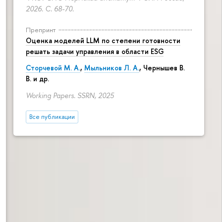
2026.
С. 68-70.
Препринт
Оценка моделей LLM по степени готовности
решать задачи управления в области ESG
Сторчевой М. А.
,
Мыльников Л. А.
, Чернышев В.
В. и др.
Working Papers. SSRN, 2025
Все публикации