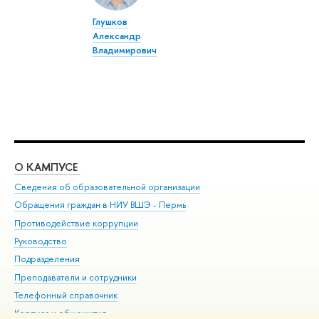
Глушков
Александр
Владимирович
О КАМПУСЕ
ОБ
Сведения об образовательной организации
Дов
Обращения граждан в НИУ ВШЭ - Пермь
Ол
Противодействие коррупции
При
Руководство
При
Подразделения
Ин
Преподаватели и сотрудники
До
Телефонный справочник
Уни
Корпуса и общежития
Обр