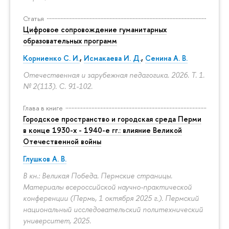
Статья
Цифровое сопровождение гуманитарных
образовательных программ
Корниенко С. И.
,
Исмакаева И. Д.
,
Сенина А. В.
Отечественная и зарубежная педагогика. 2026. Т. 1.
№ 2(113).
С. 91-102.
Глава в книге
Городское пространство и городская среда Перми
в конце 1930-х - 1940-е гг.: влияние Великой
Отечественной войны
Глушков А. В.
В кн.: Великая Победа. Пермские страницы.
Материалы всероссийской научно-практической
конференции (Пермь, 1 октября 2025 г.). Пермский
национальный исследовательский политехнический
университет, 2025.