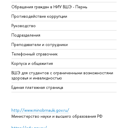
Обращения граждан в НИУ ВШЭ - Пермь
Олим
Противодействие коррупции
Прием
Руководство
Прием
Подразделения
Иност
Преподаватели и сотрудники
Допол
Телефонный справочник
Униве
Корпуса и общежития
Обрат
ВШЭ для студентов с ограниченными возможностями
здоровья и инвалидностью
Единая платежная страница
http://www.minobrnauki.gov.ru/
Министерство науки и высшего образования РФ
https://edu.gov.ru/