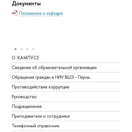
Документы
Положение о кафедре
О КАМПУСЕ
ОБР
Сведения об образовательной организации
Довуз
Обращения граждан в НИУ ВШЭ - Пермь
Олим
Противодействие коррупции
Прием
Руководство
Прием
Подразделения
Иност
Преподаватели и сотрудники
Допол
Телефонный справочник
Униве