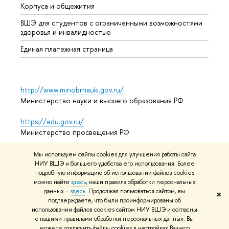
Корпуса и общежития
Обрат
ВШЭ для студентов с ограниченными возможностями
здоровья и инвалидностью
Единая платежная страница
http://www.minobrnauki.gov.ru/
Министерство науки и высшего образования РФ
https://edu.gov.ru/
Министерство просвещения РФ
https://elearning.hse.ru/mooc
Мы используем файлы cookies для улучшения работы сайта
Массовые открытые онлайн-курсы
НИУ ВШЭ и большего удобства его использования. Более
подробную информацию об использовании файлов cookies
можно найти
здесь
, наши правила обработки персональных
данных –
здесь
. Продолжая пользоваться сайтом, вы
✖
подтверждаете, что были проинформированы об
© НИУ ВШЭ 1993–2026
Условия использования материалов
использовании файлов cookies сайтом НИУ ВШЭ и согласны
Адреса и контакты
Карта сайта
с нашими правилами обработки персональных данных. Вы
можете отключить файлы cookies в настройках Вашего