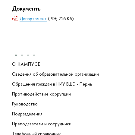
Документы
Департамент
(PDF, 216 Кб)
О КАМПУСЕ
ОБР
Сведения об образовательной организации
Довуз
Обращения граждан в НИУ ВШЭ - Пермь
Олим
Противодействие коррупции
Прием
Руководство
Прием
Подразделения
Иност
Преподаватели и сотрудники
Допол
Телефонный справочник
Униве