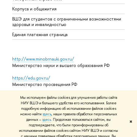
Корпуса и общежития
Обрат
ВШЭ для студентов с ограниченными возможностями
здоровья и инвалидностью
Единая платежная страница
http://www.minobrnauki.gov.ru/
Министерство науки и высшего образования РФ
https://edu.gov.ru/
Министерство просвещения РФ
https://elearning.hse.ru/mooc
Мы используем файлы cookies для улучшения работы сайта
Массовые открытые онлайн-курсы
НИУ ВШЭ и большего удобства его использования. Более
подробную информацию об использовании файлов cookies
можно найти
здесь
, наши правила обработки персональных
данных –
здесь
. Продолжая пользоваться сайтом, вы
✖
подтверждаете, что были проинформированы об
© НИУ ВШЭ 1993–2026
Условия использования материалов
использовании файлов cookies сайтом НИУ ВШЭ и согласны
Адреса и контакты
Карта сайта
с нашими правилами обработки персональных данных. Вы