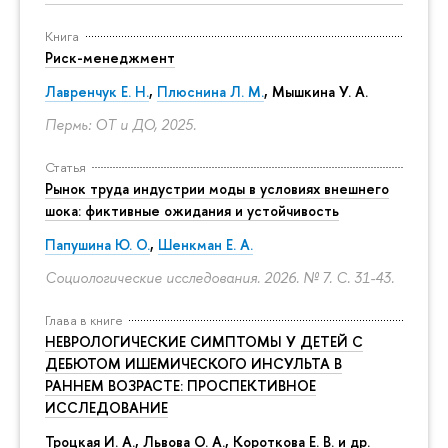
Книга
Риск-менеджмент
Лавренчук Е. Н.
,
Плюснина Л. М.
,
Мышкина У. А.
Пермь: ОТ и ДО, 2025.
Статья
Рынок труда индустрии моды в условиях внешнего
шока: фиктивные ожидания и устойчивость
Папушина Ю. О.
,
Шенкман Е. А.
Социологические исследования. 2026. № 7.
С. 31-43.
Глава в книге
НЕВРОЛОГИЧЕСКИЕ СИМПТОМЫ У ДЕТЕЙ С
ДЕБЮТОМ ИШЕМИЧЕСКОГО ИНСУЛЬТА В
РАННЕМ ВОЗРАСТЕ: ПРОСПЕКТИВНОЕ
ИССЛЕДОВАНИЕ
Троцкая И. А., Львова О. А., Короткова Е. В. и др.