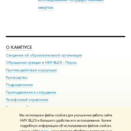
закупок
О КАМПУСЕ
ОБ
Сведения об образовательной организации
Дов
Обращения граждан в НИУ ВШЭ - Пермь
Ол
Противодействие коррупции
При
Руководство
При
Подразделения
Ин
Преподаватели и сотрудники
До
Телефонный справочник
Уни
Корпуса и общежития
Обр
ВШЭ для студентов с ограниченными возможностями
Мы используем файлы cookies для улучшения работы сайта
здоровья и инвалидностью
НИУ ВШЭ и большего удобства его использования. Более
подробную информацию об использовании файлов cookies
Единая платежная страница