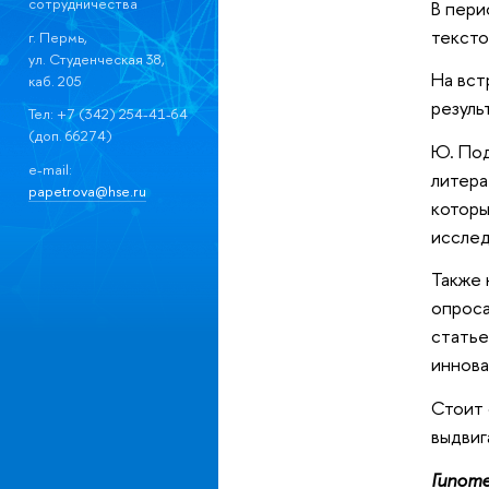
сотрудничества
В пери
тексто
г. Пермь,
ул. Студенческая 38,
На вст
каб. 205
резуль
Тел: +7 (342) 254-41-64
(доп. 66274)
Ю. Под
e-mail:
литера
papetrova@hse.ru
которы
исслед
Также 
опроса
статье
иннова
Стоит 
выдвиг
Гипоте