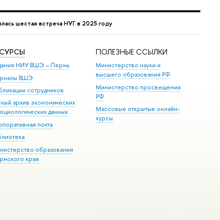
лась шестая встреча НУГ в 2025 году
ЕСУРСЫ
ПОЛЕЗНЫЕ ССЫЛКИ
дания НИУ ВШЭ ­– Пермь
Министерство науки и
высшего образования РФ
рналы ВШЭ
Министерство просвещения
бликации сотрудников
РФ
иный архив экономических
Массовые открытые онлайн-
социологических данных
курсы
рпоративная почта
блиотека
нистерство образования
рмского края