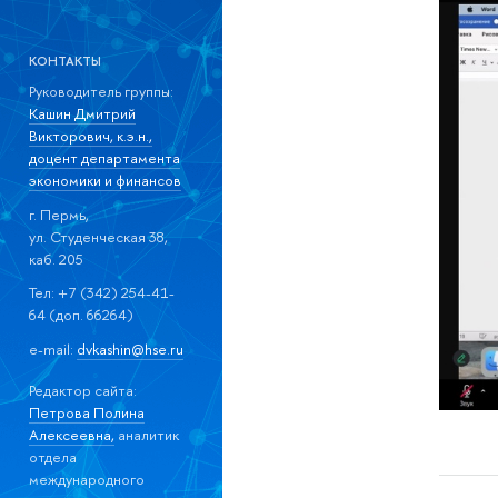
КОНТАКТЫ
Руководитель группы:
Кашин Дмитрий
Викторович, к.э.н.,
доцент департамента
экономики и финансов
г. Пермь,
ул. Студенческая 38,
каб. 205
Тел: +7 (342) 254-41-
64 (доп. 66264)
e-mail:
dvkashin@hse.ru
Редактор сайта:
Петрова Полина
Алексеевна,
аналитик
отдела
международного