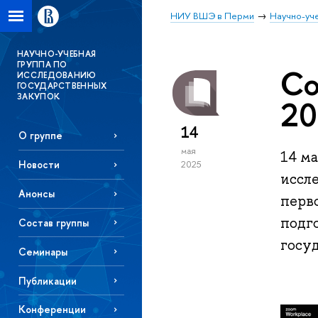
НИУ ВШЭ в Перми
Научно-уч
НАУЧНО-УЧЕБНАЯ
ГРУППА ПО
Со
ИССЛЕДОВАНИЮ
ГОСУДАРСТВЕННЫХ
ЗАКУПОК
20
14
О группе
мая
14 ма
Новости
2025
иссл
Анонсы
перв
подг
Состав группы
госу
Семинары
Публикации
Конференции