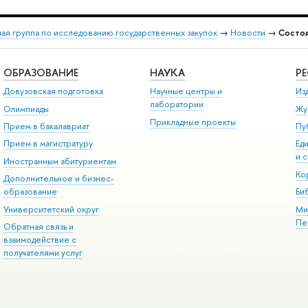
ая группа по исследованию государственных закупок
→
Новости
→
Состоя
ОБРАЗОВАНИЕ
НАУКА
Р
Довузовская подготовка
Научные центры и
Из
лаборатории
Олимпиады
Жу
Прикладные проекты
Прием в бакалавриат
Пу
Прием в магистратуру
Ед
и 
Иностранным абитуриентам
Ко
Дополнительное и бизнес-
образование
Би
Университетский округ
Ми
Пе
Обратная связь и
взаимодействие с
получателями услуг