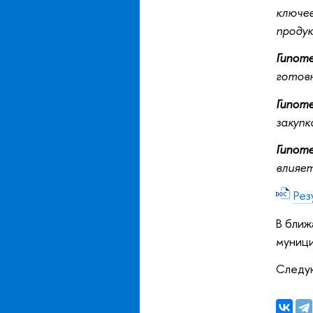
ключев
продук
Гипоте
готовн
Гипоте
закупк
Гипоте
влияет
Рез
В ближ
муници
Следую