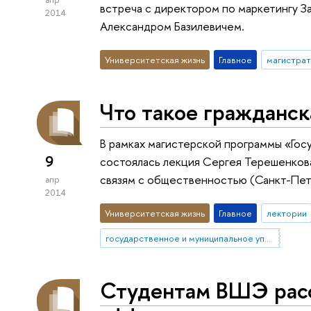
встреча с директором по маркетингу З
2014
Александром Базилевичем.
Университетская жизнь
Главное
магистрат
Что такое гражданск
В рамках магистерской программы «Го
9
состоялась лекция Сергея Терешенкова
связям с общественностью (Санкт-Пет
апр
2014
Университетская жизнь
Главное
лектории
государственное и муниципальное управление
Студентам ВШЭ расс