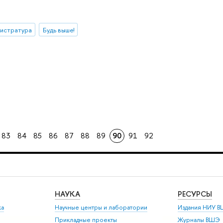
истратура
Будь выше!
83
84
85
86
87
88
89
90
91
92
НАУКА
РЕСУРСЫ
ка
Научные центры и лаборатории
Издания НИУ В
Прикладные проекты
Журналы ВШЭ