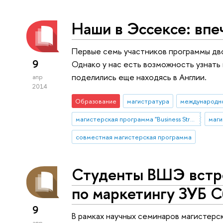
Наши в Эссексе: впе
Первые семь участников программы дв
9
Однако у нас есть возможность узнать
поделились еще находясь в Англии.
апр
2014
Образование
магистратура
международн
магистерская программа "Business Strategies in a Global Environment"
совместная магистерская программа
Студенты ВШЭ встре
по маркетингу ЗУБ С
9
В рамках научных семинаров магистер
апр