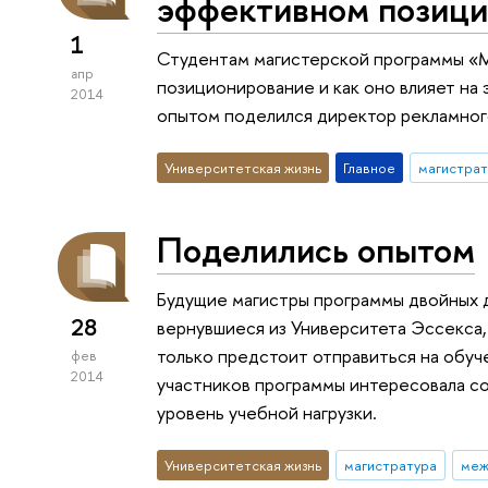
эффективном позици
1
Студентам магистерской программы «Ма
апр
позиционирование и как оно влияет на
2014
опытом поделился директор рекламног
Университетская жизнь
Главное
магистрат
Поделились опытом
Будущие магистры программы двойных
28
вернувшиеся из Университета Эссекса,
только предстоит отправиться на обуч
фев
2014
участников программы интересовала с
уровень учебной нагрузки.
Университетская жизнь
магистратура
меж