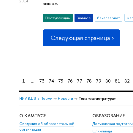
2014
выше».
Поступающим
Главное
бакалавриат
маг
Следующая страница
1
...
73
74
75
76
77
78
79
80
81
82
НИУ ВШЭ в Перми
→
Новости
→
Тема «магистратура»
О КАМПУСЕ
ОБРАЗОВАНИЕ
Сведения об образовательной
Довузовская подготов
организации
Олимпиады