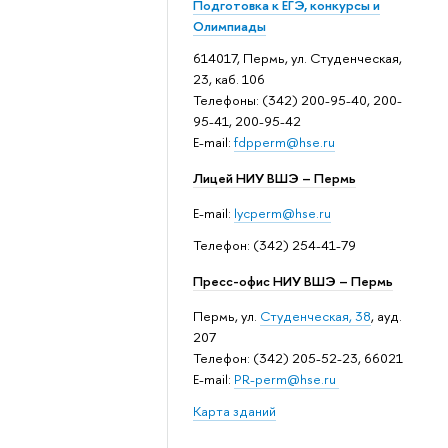
Подготовка к ЕГЭ, конкурсы и
Олимпиады
614017, Пермь, ул. Студенческая,
23, каб. 106
Телефоны: (342) 200-95-40, 200-
95-41, 200-95-42
E-mail:
fdpperm@hse.ru
Лицей НИУ ВШЭ – Пермь
E-mail:
lycperm@hse.ru
Телефон: (342) 254-41-79
Пресс-офис НИУ ВШЭ – Пермь
Пермь, ул.
Студенческая, 38
, ауд.
207
Телефон: (342) 205-52-23, 66021
E-mail:
PR-perm@hse.ru
Карта зданий