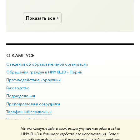
Показать все
О КАМПУСЕ
ОБ
Сведения об образовательной организации
Дов
Обращения граждан в НИУ ВШЭ - Пермь
Ол
Противодействие коррупции
При
Руководство
При
Подразделения
Ин
Преподаватели и сотрудники
До
Телефонный справочник
Уни
Корпуса и общежития
Обр
ВШЭ для студентов с ограниченными возможностями
Мы используем файлы cookies для улучшения работы сайта
здоровья и инвалидностью
НИУ ВШЭ и большего удобства его использования. Более
подробную информацию об использовании файлов cookies