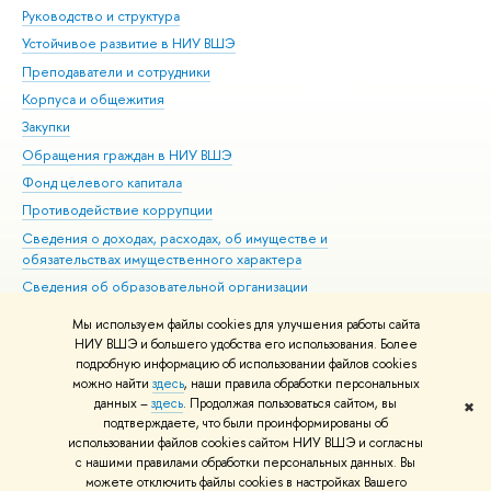
Руководство и структура
Дов
Устойчивое развитие в НИУ ВШЭ
Ол
Преподаватели и сотрудники
При
Корпуса и общежития
Вы
Закупки
При
Обращения граждан в НИУ ВШЭ
Ас
Фонд целевого капитала
До
Противодействие коррупции
Цен
Сведения о доходах, расходах, об имуществе и
Би
обязательствах имущественного характера
Об
Сведения об образовательной организации
Обр
Людям с ограниченными возможностями здоровья
Мы используем файлы cookies для улучшения работы сайта
Единая платежная страница
НИУ ВШЭ и большего удобства его использования. Более
подробную информацию об использовании файлов cookies
Работа в Вышке
можно найти
здесь
, наши правила обработки персональных
данных –
здесь
. Продолжая пользоваться сайтом, вы
✖
Редактору
подтверждаете, что были проинформированы об
© НИУ ВШЭ 1993–2026
Адреса и контакты
Условия использования
использовании файлов cookies сайтом НИУ ВШЭ и согласны
с нашими правилами обработки персональных данных. Вы
материалов
Политика конфиденциальности
Карта сайта
можете отключить файлы cookies в настройках Вашего
Шрифты HSE Sans и HSE Slab разработаны в
Школе дизайна НИУ ВШЭ