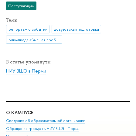
Поступающим
Темы
репортаж о событии
довузовская подготовка
олимпиада «Высшая проба»
В статье упомянуты
НИУ ВШЭ в Перми
О КАМПУСЕ
ОБ
Сведения об образовательной организации
Дов
Обращения граждан в НИУ ВШЭ - Пермь
Ол