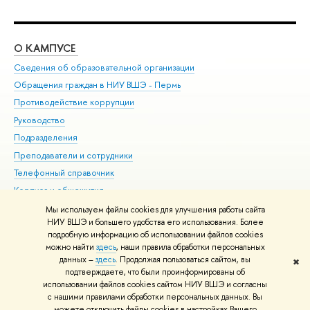
О КАМПУСЕ
ОБ
Сведения об образовательной организации
Дов
Обращения граждан в НИУ ВШЭ - Пермь
Ол
Противодействие коррупции
При
Руководство
При
Подразделения
Ин
Преподаватели и сотрудники
До
Телефонный справочник
Уни
Корпуса и общежития
Обр
ВШЭ для студентов с ограниченными возможностями
Мы используем файлы cookies для улучшения работы сайта
здоровья и инвалидностью
НИУ ВШЭ и большего удобства его использования. Более
подробную информацию об использовании файлов cookies
Единая платежная страница
можно найти
здесь
, наши правила обработки персональных
данных –
здесь
. Продолжая пользоваться сайтом, вы
✖
Редактору
подтверждаете, что были проинформированы об
© НИУ ВШЭ 1993–2026
Условия использования материалов
Адреса
использовании файлов cookies сайтом НИУ ВШЭ и согласны
с нашими правилами обработки персональных данных. Вы
и контакты
Карта сайта
можете отключить файлы cookies в настройках Вашего