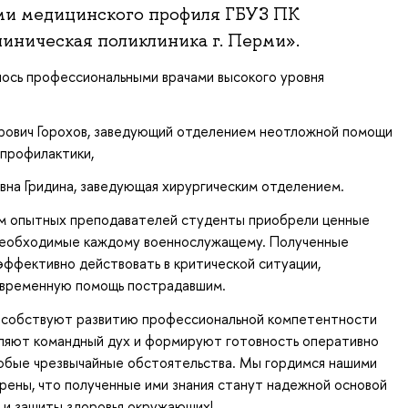
ми медицинского профиля ГБУЗ ПК
линическая поликлиника г. Перми».
ось профессиональными врачами высокого уровня
рович Горохов, заведующий отделением неотложной помощи
 профилактики,
вна Гридина, заведующая хирургическим отделением.
м опытных преподавателей студенты приобрели ценные
, необходимые каждому военнослужащему. Полученные
эффективно действовать в критической ситуации,
евременную помощь пострадавшим.
пособствуют развитию профессиональной компетентности
пляют командный дух и формируют готовность оперативно
любые чрезвычайные обстоятельства. Мы гордимся нашими
рены, что полученные ими знания станут надежной основой
 и защиты здоровья окружающих!