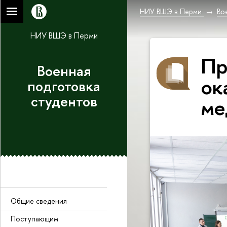
НИУ ВШЭ в Перми
Во
НИУ ВШЭ в Перми
Пр
Военная
ок
подготовка
студентов
ме
Общие сведения
Поступающим