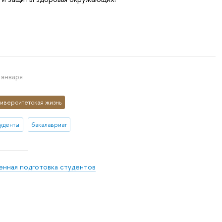
 января
иверситетская жизнь
туденты
бакалавриат
енная подготовка студентов