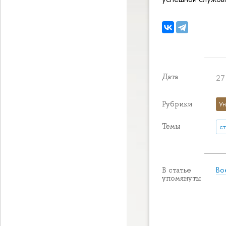
Дата
27
Рубрики
Ун
Темы
с
Во
В статье
упомянуты