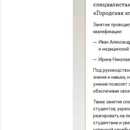
специалиста
«Городская к
Занятие проводил
квалификации:
Иван Александ
и медицинской
Ирина Николае
Под руководство
знания и навыки
умения позволят 
обеспечивая сво
Такие занятия с
студентов, укре
реагировать на 
студентами и уве
успешной службы