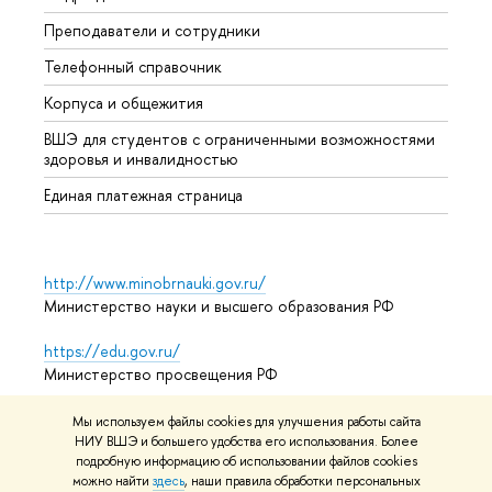
Преподаватели и сотрудники
Допол
Телефонный справочник
Униве
Корпуса и общежития
Обрат
ВШЭ для студентов с ограниченными возможностями
здоровья и инвалидностью
Единая платежная страница
http://www.minobrnauki.gov.ru/
Министерство науки и высшего образования РФ
https://edu.gov.ru/
Министерство просвещения РФ
https://elearning.hse.ru/mooc
Мы используем файлы cookies для улучшения работы сайта
Массовые открытые онлайн-курсы
НИУ ВШЭ и большего удобства его использования. Более
подробную информацию об использовании файлов cookies
можно найти
здесь
, наши правила обработки персональных