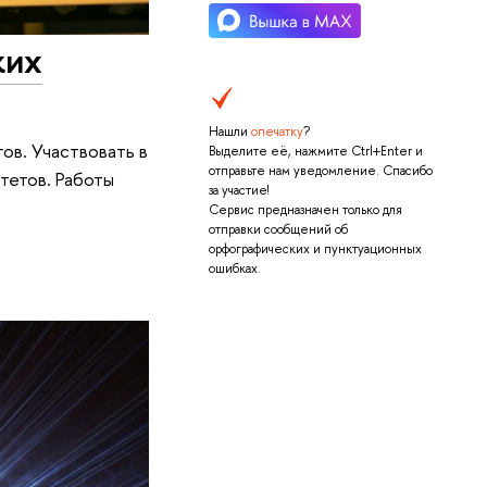
ких
Нашли
опечатку
?
ов. Участвовать в
Выделите её, нажмите Ctrl+Enter и
отправьте нам уведомление. Спасибо
итетов. Работы
за участие!
Сервис предназначен только для
отправки сообщений об
орфографических и пунктуационных
ошибках.