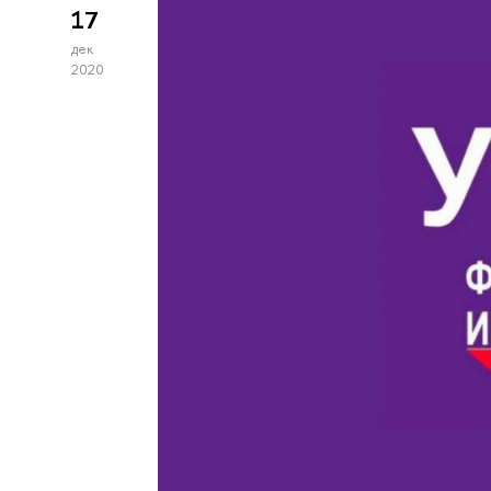
17
дек
2020