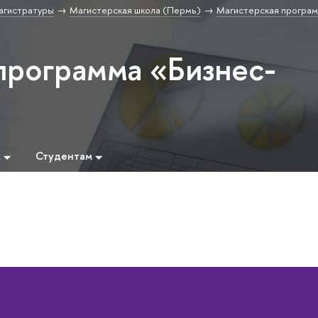
агистратуры
Магистерская школа (Пермь)
Магистерская програм
программа «Бизнес-
м
Студентам