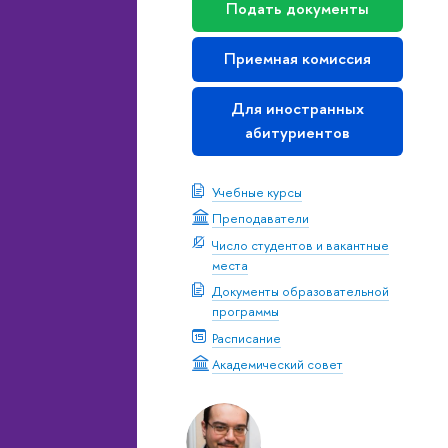
Подать документы
Приемная комиссия
Для иностранных
абитуриентов
Учебные курсы
Преподаватели
Число студентов и вакантные
места
Документы образовательной
программы
Расписание
Академический совет