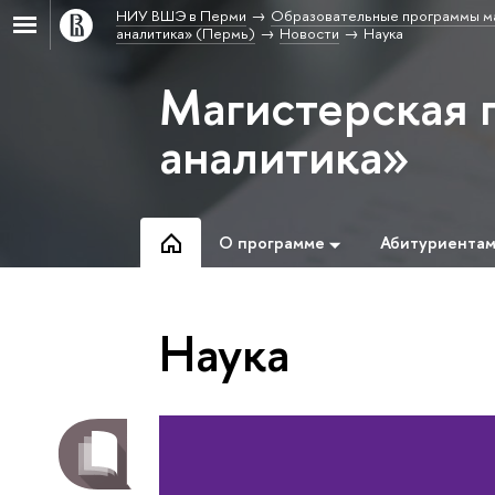
НИУ ВШЭ в Перми
Образовательные программы м
аналитика» (Пермь)
Новости
Наука
Магистерская 
аналитика»
О программе
Абитуриента
Наука