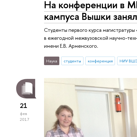
На конференции в М
кампуса Вышки заня
Студенты первого курса магистратуры
в ежегодной межвузовской научно-тех
имени Е.В. Арменского.
Наука
студенты
конференция
НИУ ВШЭ
21
фев
2017