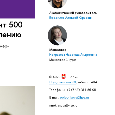
Академический руководитель
Городилов Алексей Юрьевич
нт 500
блению
ажер-
Менеджер
Некрасова Надежда Андреевна
Менеджер 1 курса
614070
Пермь
Студенческая, 38
, кабинет 404
Телефоны: +7 (342) 254-56-08
E-mail:
eplotnikova@hse.ru
,
nnekrasova@hse.ru