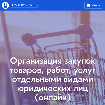
НИУ ВШЭ в Перми
Меню
Организация закупок
товаров, работ, услуг
отдельными видами
юридических лиц
(онлайн)