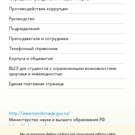
Противодействие коррупции
П
Руководство
П
Подразделения
И
Преподаватели и сотрудники
Д
Телефонный справочник
У
Корпуса и общежития
О
ВШЭ для студентов с ограниченными возможностями
здоровья и инвалидностью
Единая платежная страница
http://www.minobrnauki.gov.ru/
Министерство науки и высшего образования РФ
https://edu.gov.ru/
Министерство просвещения РФ
Мы используем файлы cookies для улучшения работы сайта